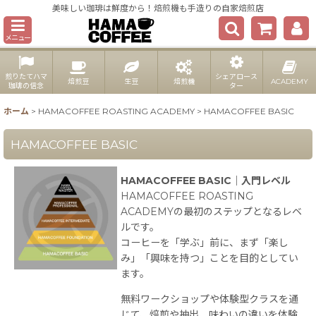
美味しい珈琲は鮮度から！焙煎機も手造りの自家焙煎店
メニュー
煎りたてハマ
シェアロース
焙煎豆
生豆
焙煎機
ACADEMY
珈琲の信念
ター
ホーム
>
HAMACOFFEE ROASTING ACADEMY
>
HAMACOFFEE BASIC
HAMACOFFEE BASIC
HAMACOFFEE BASIC｜入門レベル
HAMACOFFEE ROASTING
ACADEMYの最初のステップとなるレベ
ルです。
コーヒーを「学ぶ」前に、まず「楽し
み」「興味を持つ」ことを目的としてい
ます。
無料ワークショップや体験型クラスを通
じて、焙煎や抽出、味わいの違いを体験