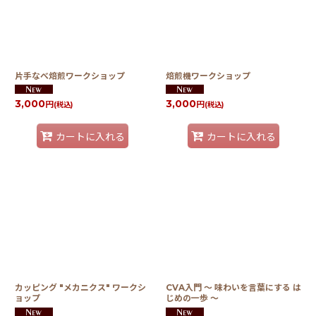
絞り込む
片手なべ焙煎ワークショップ
焙煎機ワークショップ
3,000
3,000
円
円
(税込)
(税込)
カートに入れる
カートに入れる
カッピング "メカニクス" ワークシ
CVA入門 〜 味わいを言葉にする は
ョップ
じめの一歩 〜