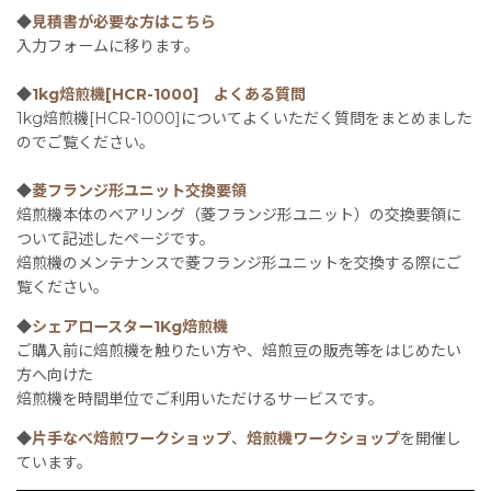
◆
見積書が必要な方はこちら
入力フォームに移ります。
◆
1kg焙煎機[HCR-1000] よくある質問
1kg焙煎機[HCR-1000]についてよくいただく質問をまとめました
のでご覧ください。
◆
菱フランジ形ユニット交換要領
焙煎機本体のベアリング（菱フランジ形ユニット）の交換要領に
ついて記述したページです。
焙煎機のメンテナンスで菱フランジ形ユニットを交換する際にご
覧ください。
◆
シェアロースター1Kg焙煎機
ご購入前に焙煎機を触りたい方や、焙煎豆の販売等をはじめたい
方へ向けた
焙煎機を時間単位でご利用いただけるサービスです。
◆
片手なべ焙煎ワークショップ
、
焙煎機ワークショップ
を開催し
ています。