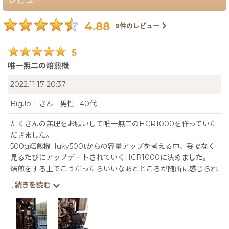
4.88
9
件のレビュー
5
唯一無二の焙煎機
2022.11.17 20:37
BigJo.T
さん
男性
40代
たくさんの無理をお願いして唯一無二のHCR1000を作っていた
だきました。
500g焙煎機Huky500tからの容量アップを考える中、妥協なく
見るたびにアップデートされていくHCR1000に決めました。
焙煎をする上でこうだったらいいなあとところが随所に感じられ
る素晴らしい焙煎機です。
...
続きを読む
特に豆スプーンの使い勝手の良さには感動しました。
max生豆投入量が1250gというところも小さな焙煎所の私たちに
はほんとうに心強い相棒になってくれるでしょう。
ありがとうございました。