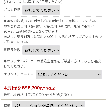
(ガスホースはお客様でご用意ください)
ガスの種類
:
◆電源周波数（50Hz地域／60Hz地域）を選択してください。
おおむね富士川（静岡県）と糸魚川（新潟県）を境に東側は
50Hz、西側が60Hzとなっています。
ただし、境界付近には50Hzと60Hzの混在地区もございますので
ご注意ください。
電源周波数
:
◆オリジナルバーナーの受注生産品をご希望の方はこちらを選択
してください。
オリジナルバーナー
:
販売価格
:
898,700
～
円
(税込)
1,070,000
～1,595,000
希望小売価格
:
円
円
数量
: