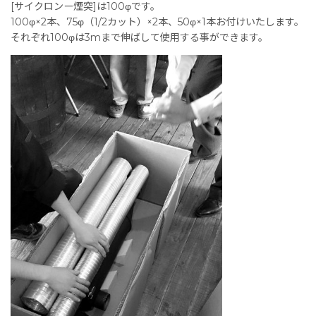
[サイクロンー煙突]は100φです。
100φ×2本、75φ（1/2カット）×2本、50φ×1本お付けいたします。
それぞれ100φは3mまで伸ばして使用する事ができます。