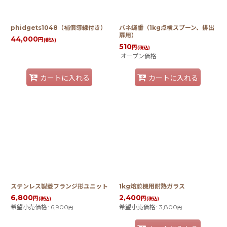
phidgets1048（補償導線付き）
バネ蝶番（1kg点検スプーン、排出
扉用）
44,000
円
(税込)
510
円
(税込)
オープン価格
カートに入れる
カートに入れる
ステンレス製菱フランジ形ユニット
1kg焙煎機用耐熱ガラス
6,800
2,400
円
円
(税込)
(税込)
希望小売価格
:
6,900
希望小売価格
:
3,800
円
円