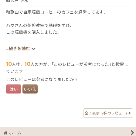
購入者
さん
和歌山で自家焙煎コーヒーのカフェを経営してます、
ハマさんの焙煎教室で基礎を学び、
この焙煎機を購入しました、
一年以上使用してますが非常に扱いやすくてウチの店にはピッタ
...
続きを読む
リなサイズです、
10
10
人中、
人の方が、｢このレビューが参考になった｣と投票し
メンテナンスも簡単なので、
ています。
これから焙煎機の購入を考えている方には、
値段のうえでも選択肢の１つになると思います、
このレビューは参考になりましたか？
はい
いいえ
焙煎機体験もやっているみたいなので購入前に触れてみるのも良
いかも、
最近はこの焙煎機の設置しているお店に伺って、
全て表示
(9件のレビュー)
自分のコーヒーとの味比べするのが楽しみの１つになっていま
す、
ホーム