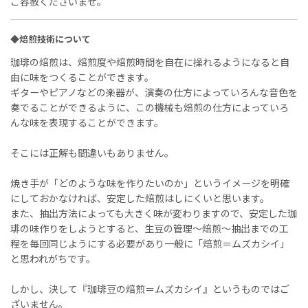
ご容赦くださいませ。
◆焙煎技術について
珈琲の焙煎は、焙煎度や焙煎時間を自在に操れるようになると自
由に味をつくることができます。
ギターやピアノなどの楽器が、演奏の仕方によっていろんな音色を
奏でることができるように、この機械も焙煎の仕方によっていろ
んな味を表現することができます。
そこには正解も間違いもありません。
焼き手が「どのような味を作りたいのか」というイメージを明確
にしておかなければ、安定した焙煎はしにくいと思います。
また、抽出方法によっても大きく味が変わりますので、安定した珈
琲の味作りをしようとすると、生豆の管理〜焙煎〜抽出までの工
程を毎回同じようにする必要があり一般に「焙煎＝ムズカシイ」
と思われがちです。
しかし、決して『珈琲豆の焙煎＝ムズカシイ』というものではご
ざいません。