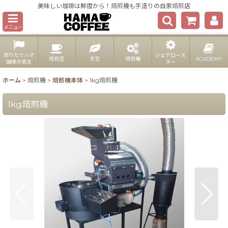
美味しい珈琲は鮮度から！焙煎機も手造りの自家焙煎店
メニュー
煎りたてハマ
シェアロース
焙煎豆
生豆
焙煎機
ACADEMY
珈琲の信念
ター
ホーム
>
焙煎機
>
焙煎機本体
>
1kg焙煎機
1kg焙煎機