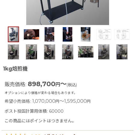
1kg焙煎機
898,700
～
販売価格
:
円
(税込)
オプションにより価格が変わる場合もあります。
1,070,000
～1,595,000
希望小売価格
:
円
円
ポスト投函計算用体積
:
60000
この商品にはポイントはつきません。