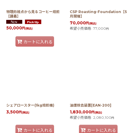
物理的視点から見るコーヒー焙煎
CSP Roasting-Foundation【5
【講義】
月開催】
70,000
円
(税込)
50,000
希望小売価格
:
77,000
円
(税込)
円
カートに入れる
シェアロースター(1kg焙煎機)
油煙除去装置[EAN-200]
3,500
1,830,000
円
円
(税込)
(税込)
希望小売価格
:
2,080,100
円
カートに入れる
カートに入れる