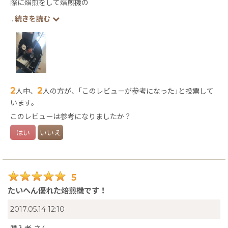
際に焙煎をして焙煎機の
使い方など感覚をつかみ、ゲイシャを焙煎したところクリーンで
...
続きを読む
甘味のある
素晴らしい仕上がりに声を大に喜びました！
あと疑問な些細な事も答えてくれ
購入して良かったと思います。
ハマ珈琲焙煎機で世界1位の
焙煎目指します！ありがとうございました。
2
2
人中、
人の方が、｢このレビューが参考になった｣と投票して
います。
このレビューは参考になりましたか？
はい
いいえ
5
たいへん優れた焙煎機です！
2017.05.14 12:10