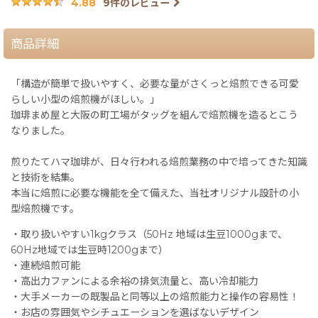
9
件のレビュー
4.88
商品詳細
「構造が簡単で扱いやすく、必要な量がさくっと焙煎できる可愛
らしい小型の焙煎機がほしい。」
珈琲まめ屋と大阪の町工場がタッグを組んで焙煎機を造るとこう
なりました。
煎りたてハマ珈琲が、日々行われる焙煎業務の中で培ってきた知識
と技術を結集。
本当に焙煎に必要な機能を全て備えた、当社オリジナル設計の小
型焙煎機です。
・取り扱いやすい1kgクラス（50Hz 地域は生豆1000gまで、
60Hz地域では生豆時1200gまで）
・連続焙煎可能
・高出力ファンによる余裕の排気流量と、高い冷却能力
・大手メーカーの既製品と同等以上の焙煎能力と操作の容易性！
・お店の雰囲気やシチュエーションを選ばないデザイン