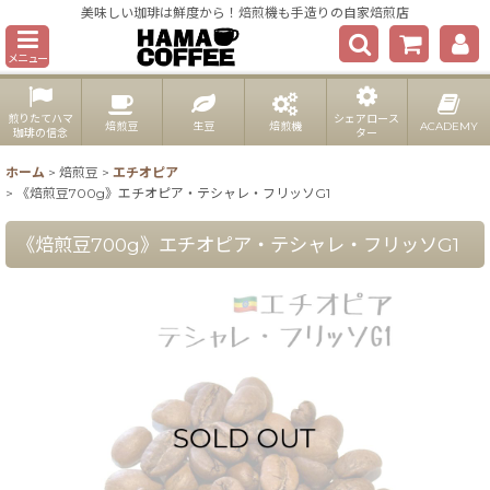
美味しい珈琲は鮮度から！焙煎機も手造りの自家焙煎店
メニュー
煎りたてハマ
シェアロース
焙煎豆
生豆
焙煎機
ACADEMY
珈琲の信念
ター
ホーム
>
焙煎豆
>
エチオピア
>
《焙煎豆700g》エチオピア・テシャレ・フリッソG1
《焙煎豆700g》エチオピア・テシャレ・フリッソG1