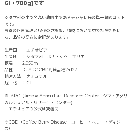
G1・700g]です
シダマ州の中で名高い農園主であるテシャレ氏の単一農園ロット
です。
農園の区画管理と収穫の見極め、精製において秀でた技術を持
ち、品質の高さに定評があります。
生産国 ： エチオピア
生産地 ： シダマ州「ボナ・ケケ」エリア
標高 ：2,050m
品種 ：JARC CBD対策品種74122
精選方法： ナチュラル
規 格 ： G1
※JARC（Jimma Agricultural Research Center：ジマ・アグリ
カルチュアル・リサーチ・センター)
エチオピアの公式研究機関
※CBD（Coffee Berry Disease：コーヒー・ベリー・ディジー
ズ）