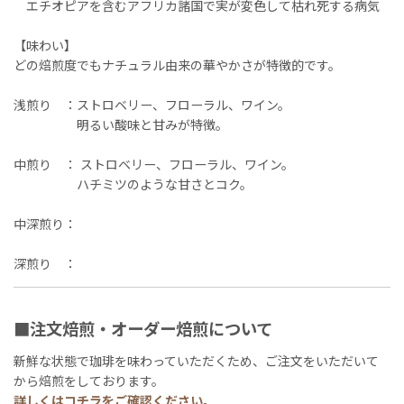
エチオピアを含むアフリカ諸国で実が変色して枯れ死する病気
【味わい】
どの焙煎度でもナチュラル由来の華やかさが特徴的です。
浅煎り ：ストロベリー、フローラル、ワイン。
明るい酸味と甘みが特徴。
中煎り ： ストロベリー、フローラル、ワイン。
ハチミツのような甘さとコク。
中深煎り：
深煎り ：
■注文焙煎・オーダー焙煎について
新鮮な状態で珈琲を味わっていただくため、ご注文をいただいて
から焙煎をしております。
詳しくは
コチラ
をご確認ください。