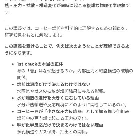
熱・圧力・拡散・構造変化が同時に起こる複雑な物理化学現象
で
す。
この講義では、コーヒー焙煎を科学的に理解するための視点を、
研究知見をもとに解説します。
この講義を受けることで、例えば次のようなことが理解できるよ
うになります。
1st crackの本当の正体
あの「音」はなぜ起きるのか。内部圧力と細胞構造の破壊の
関係。
焙煎は温度だけで決まるわけではない
水蒸気やガスの拡散が焙煎結果に与える影響。
水が焙煎の進行を大きく左右している理由
水分が熱輸送や反応環境にどのように関与しているのか。
コーヒー豆が「小さな圧力反応器」として振る舞う仕組み
焙煎中の豆内部で起こる圧力の変化。
味が化学反応だけで決まるわけではない理由
多孔構造やガス保持、抽出との関係。