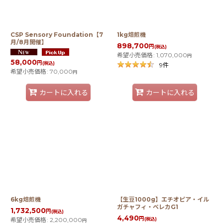
CSP Sensory Foundation【7
1kg焙煎機
月/8月開催】
898,700
円
(税込)
希望小売価格
:
1,070,000
円
58,000
円
(税込)
9
件
希望小売価格
:
70,000
円
カートに入れる
カートに入れる
6kg焙煎機
【生豆1000g】エチオピア・イル
ガチャフィ・ベレカG1
1,732,500
円
(税込)
4,490
円
希望小売価格
:
2,200,000
(税込)
円