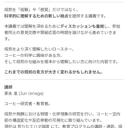
焙煎を「経験」や「感覚」だけではなく、
科学的に理解するための新しい視点
を提供する講義です。
本講義では理解を深めるために
ディスカッションも重視
し、参加
者同士の意見交換や質疑応答の時間を設けながら進めていきま
す。
焙煎をより深く理解したいロースター、
コーヒーの科学に興味がある方、
そして焙煎の仕組みを根本から理解したい方に向けた内容です。
これまでの焙煎の見方が大きく変わるかもしれません。
講師
家永 准 (Jun Ienaga)
コーヒー研究者・教育者。
焙煎や発酵における物理・化学現象の研究を行い、コーヒー豆内
部の構造変化や反応挙動の可視化に取り組んでいます。
現在は 煎りたてハマ珈琲 にて、教育プログラムの講師・通訳、焙