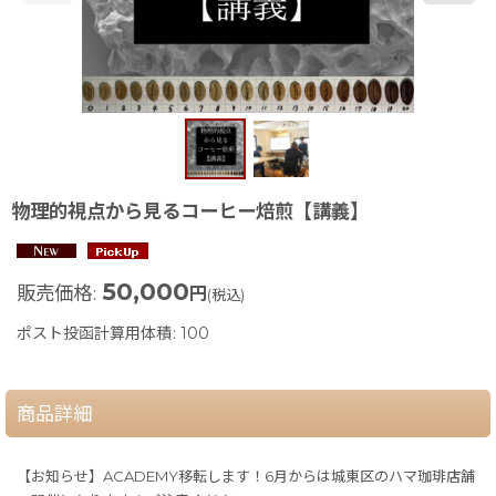
物理的視点から見るコーヒー焙煎【講義】
50,000
販売価格
:
円
(税込)
ポスト投函計算用体積
:
100
商品詳細
【お知らせ】ACADEMY移転します！6月からは城東区のハマ珈琲店舗