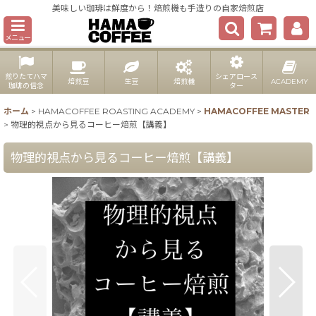
美味しい珈琲は鮮度から！焙煎機も手造りの自家焙煎店
メニュー
煎りたてハマ
シェアロース
焙煎豆
生豆
焙煎機
ACADEMY
珈琲の信念
ター
ホーム
>
HAMACOFFEE ROASTING ACADEMY
>
HAMACOFFEE MASTER
>
物理的視点から見るコーヒー焙煎【講義】
物理的視点から見るコーヒー焙煎【講義】