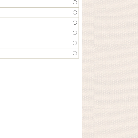
◯
◯
◯
◯
◯
◯