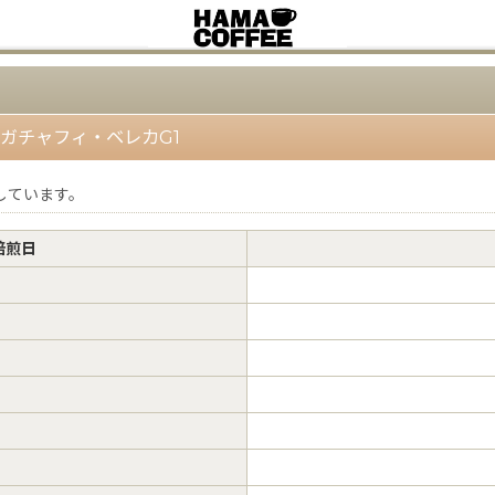
ルガチャフィ・ベレカG1
しています。
焙煎日