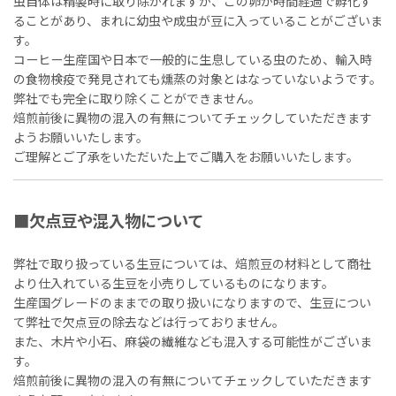
虫自体は精製時に取り除かれますが、この卵が時間経過で孵化す
ることがあり、まれに幼虫や成虫が豆に入っていることがございま
す。
コーヒー生産国や日本で一般的に生息している虫のため、輸入時
の食物検疫で発見されても燻蒸の対象とはなっていないようです。
弊社でも完全に取り除くことができません。
焙煎前後に異物の混入の有無についてチェックしていただきます
ようお願いいたします。
ご理解とご了承をいただいた上でご購入をお願いいたします。
■欠点豆や混入物について
弊社で取り扱っている生豆については、焙煎豆の材料として商社
より仕入れている生豆を小売りしているものになります。
生産国グレードのままでの取り扱いになりますので、生豆につい
て弊社で欠点豆の除去などは行っておりません。
また、木片や小石、麻袋の繊維なども混入する可能性がございま
す。
焙煎前後に異物の混入の有無についてチェックしていただきます