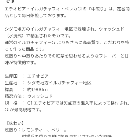
です
エチオピア・イルガチャフィ・ベレカG1の『中煎り』は、定番商
品として毎日焙煎しております。
シダモ地方のイルガチャフィー地区で栽培され、ウォッシュド
（水洗式）で精製されたモカです。
通常のイルガチャフィーG1よりもさらに高品質で、こだわりを持
って作った商品です。
浅煎り〜中煎りあたりでの紅茶を思わせるようなフレーバーと甘
味が特徴的です。
生産国 ： エチオピア
生産地 ： シダモ地方イルガチャフィ―地区
標高 ： 約1,900m
精選方法： ウォッシュド
規 格 ： G1 エチオピアでは欠点豆の混入率によって格付され、
G1が最高規格です。
【味わい】
浅煎り：レモンティー、ベリー。
柑橘系の香りで他に類を見ないさわやかな風味。