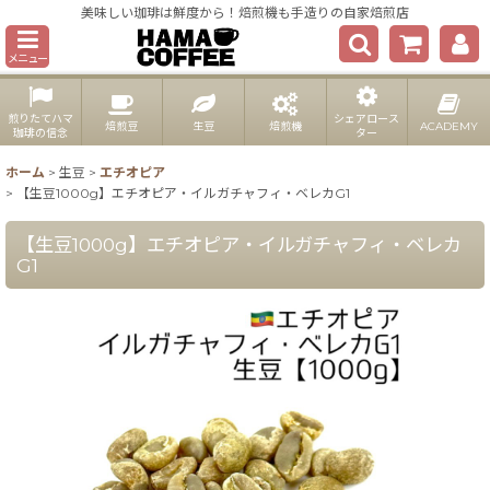
美味しい珈琲は鮮度から！焙煎機も手造りの自家焙煎店
メニュー
煎りたてハマ
シェアロース
焙煎豆
生豆
焙煎機
ACADEMY
珈琲の信念
ター
ホーム
>
生豆
>
エチオピア
>
【生豆1000g】エチオピア・イルガチャフィ・ベレカG1
【生豆1000g】エチオピア・イルガチャフィ・ベレカ
G1