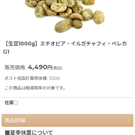
【生豆1000g】エチオピア・イルガチャフィ・ベレカ
G1
4,490
販売価格
:
円
(税込)
ポスト投函計算用体積
:
1000
この商品は軽減税率の対象です。
在庫◯
商品詳細
■夏季休業について