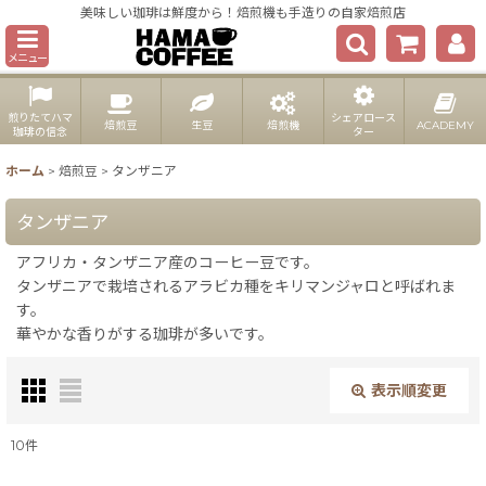
美味しい珈琲は鮮度から！焙煎機も手造りの自家焙煎店
メニュー
煎りたてハマ
シェアロース
焙煎豆
生豆
焙煎機
ACADEMY
珈琲の信念
ター
ホーム
>
焙煎豆
>
タンザニア
タンザニア
アフリカ・タンザニア産のコーヒー豆です。
タンザニアで栽培されるアラビカ種をキリマンジャロと呼ばれま
す。
華やかな香りがする珈琲が多いです。
表示順変更
閉じる
10
件
表示数
: