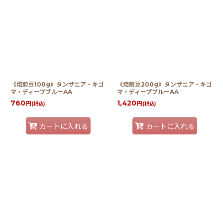
並び順
:
絞り込む
《焙煎豆100g》タンザニア・キゴ
《焙煎豆200g》タンザニア・キゴ
マ・ディープブルーAA
マ・ディープブルーAA
760
1,420
円
円
(税込)
(税込)
カートに入れる
カートに入れる