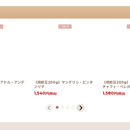
No.3
クアドル・アンデ
《焙煎豆200g》マンデリン・ビンタ
《焙煎豆200g
ンリマ
チャフィ・ベレカ
1,540
1,580
円
円
(税込)
(税込)