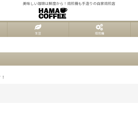
美味しい珈琲は鮮度から！焙煎機も手造りの自家焙煎店
生豆
焙煎機
す！