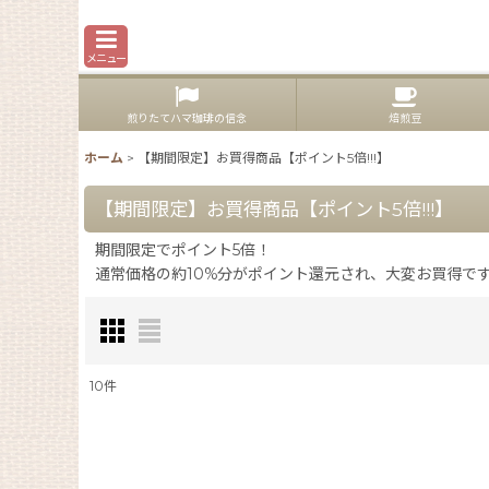
メニュー
煎りたてハマ珈琲の信念
焙煎豆
ホーム
>
【期間限定】お買得商品【ポイント5倍!!!】
【期間限定】お買得商品【ポイント5倍!!!】
期間限定でポイント5倍！
通常価格の約10%分がポイント還元され、大変お買得で
10
件
表示数
: