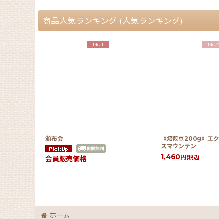
商品人気ランキング (人気ランキング)
No.1
No.2
頒布会
《焙煎豆200g》エ
スマウンテン
1,460
円
(税込)
会員販売価格
ホーム