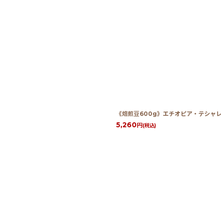
《焙煎豆600g》エチオピア・テシャレ
5,260
円
(税込)