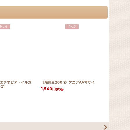
No.4
No.5
》エチオピア・イルガ
《焙煎豆200g》ケニアAAマサイ
定期便 中
G1
1,540
5,115
円
円
(税込)
(税込