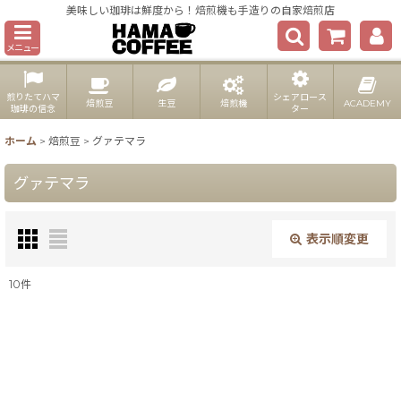
美味しい珈琲は鮮度から！焙煎機も手造りの自家焙煎店
メニュー
煎りたてハマ
シェアロース
焙煎豆
生豆
焙煎機
ACADEMY
珈琲の信念
ター
ホーム
>
焙煎豆
>
グァテマラ
グァテマラ
表示順変更
閉じる
10
件
表示数
:
並び順
: