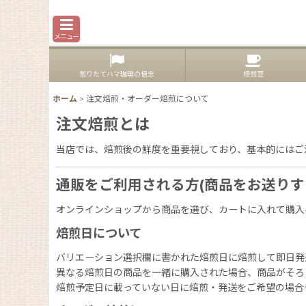
メニュー
煎りたてハマ珈琲の信念
焙煎豆
ホーム
>
注文焙煎・オーダー焙煎について
注文焙煎とは
当店では、焙煎後の鮮度を重要視しており、基本的にはご
通販をご利用される方(商品をお送りす
オンラインショップから商品を選び、カートに入れて購入
焙煎日について
バリエーション選択欄に書かれた焙煎日に焙煎して即日発
異なる焙煎日の商品を一緒に購入された場合、商品がそろ
焙煎予定日に載っていない日に焙煎・発送をご希望の場合