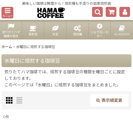
美味しい珈琲は鮮度から！焙煎機も手造りの自家焙煎店
メニュー
煎りたてハマ
シェアロース
焙煎豆
生豆
焙煎機
ACADEMY
珈琲の信念
ター
ホーム
>
水曜日に焙煎する珈琲豆
水曜日に焙煎する珈琲豆
煎りたてハマ珈琲では、焙煎する珈琲豆の種類を曜日ごとに設定
しております。
このページでは『水曜日』に焙煎する珈琲豆をまとめました。
表示順変更
閉じる
0
件
表示数
: