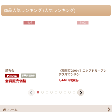
並び順
:
商品人気ランキング (人気ランキング)
No.1
No.2
絞り込む
頒布会
《焙煎豆200g》エクアドル・アン
デスマウンテン
1,460
円
(税込)
会員販売価格
ホーム