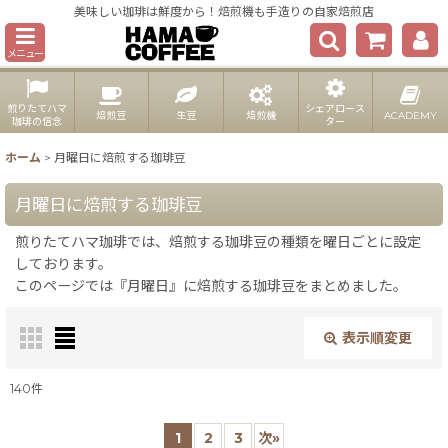
美味しい珈琲は鮮度から！焙煎機も手造りの自家焙煎店
メニュー
煎りたてハマ
シェアロース
焙煎豆
生豆
焙煎機
ACADEMY
珈琲の信念
ター
ホーム
>
月曜日に焙煎する珈琲豆
月曜日に焙煎する珈琲豆
煎りたてハマ珈琲では、焙煎する珈琲豆の種類を曜日ごとに設定
しております。
このページでは『月曜日』に焙煎する珈琲豆をまとめました。
表示順変更
閉じる
140
件
表示数
:
1
2
3
次
»