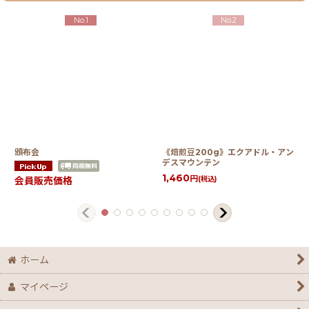
No.1
No.2
頒布会
《焙煎豆200g》エクアドル・アン
デスマウンテン
1,460
円
(税込)
会員販売価格
ホーム
マイページ