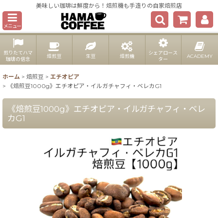
美味しい珈琲は鮮度から！焙煎機も手造りの自家焙煎店
メニュー
煎りたてハマ
シェアロース
焙煎豆
生豆
焙煎機
ACADEMY
珈琲の信念
ター
ホーム
>
焙煎豆
>
エチオピア
>
《焙煎豆1000g》エチオピア・イルガチャフィ・ベレカG1
《焙煎豆1000g》エチオピア・イルガチャフィ・ベレ
カG1