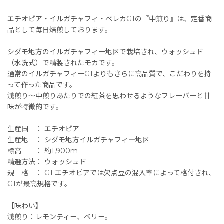
エチオピア・イルガチャフィ・ベレカG1の『中煎り』は、定番商
品として毎日焙煎しております。
シダモ地方のイルガチャフィー地区で栽培され、ウォッシュド
（水洗式）で精製されたモカです。
通常のイルガチャフィーG1よりもさらに高品質で、こだわりを持
って作った商品です。
浅煎り〜中煎りあたりでの紅茶を思わせるようなフレーバーと甘
味が特徴的です。
生産国 ： エチオピア
生産地 ： シダモ地方イルガチャフィ―地区
標高 ： 約1,900m
精選方法： ウォッシュド
規 格 ： G1 エチオピアでは欠点豆の混入率によって格付され、
G1が最高規格です。
【味わい】
浅煎り：レモンティー、ベリー。