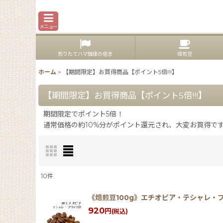
メニュー
煎りたてハマ珈琲の信念
焙煎豆
ホーム
>
【期間限定】お買得商品【ポイント5倍!!!】
【期間限定】お買得商品【ポイント5倍!!!】
期間限定でポイント5倍！
通常価格の約10%分がポイント還元され、大変お買得で
10
件
表示数
:
《焙煎豆100g》エチオピア・テシャレ・フ
920
円
(税込)