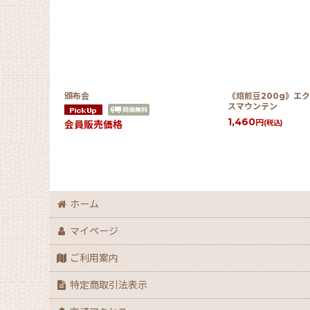
頒布会
《焙煎豆200g》エ
スマウンテン
1,460
円
(税込)
会員販売価格
ホーム
マイページ
ご利用案内
特定商取引法表示