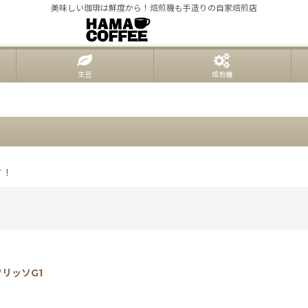
美味しい珈琲は鮮度から！焙煎機も手造りの自家焙煎店
生豆
焙煎機
す！
リッソG1