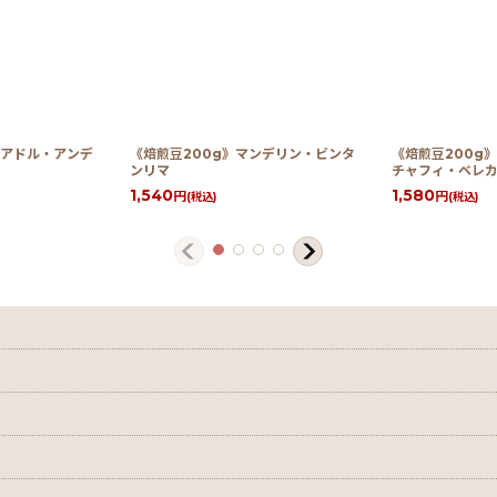
クアドル・アンデ
《焙煎豆200g》マンデリン・ビンタ
《焙煎豆200g
ンリマ
チャフィ・ベレカ
1,540
1,580
円
円
(税込)
(税込)