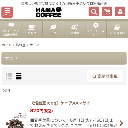
美味しい珈琲は鮮度から！焙煎機も手造りの自家焙煎店
メニュー
煎りたてハマ
シェアロース
焙煎豆
生豆
焙煎機
ACADEMY
珈琲の信念
ター
ホーム
>
焙煎豆
>
ケニア
ケニア
表示順変更
閉じる
20
件
表示数
:
《焙煎豆100g》ケニアAAマサイ
820
円
(税込)
並び順
:
■夏季休業について・8月11日(火)〜16日(日)ま
でお休みさせていただきます。（8月10日焙煎分