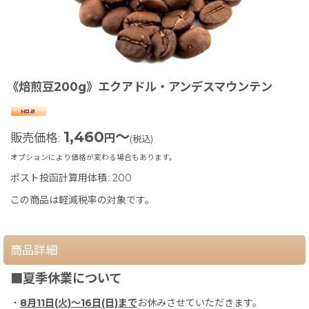
《焙煎豆200g》エクアドル・アンデスマウンテン
1,460
～
販売価格
:
円
(税込)
オプションにより価格が変わる場合もあります。
ポスト投函計算用体積
:
200
この商品は軽減税率の対象です。
商品詳細
■夏季休業について
・
8月11日(火)〜16日(日)まで
お休みさせていただきます。