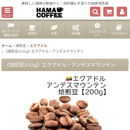
美味しい珈琲は鮮度から！焙煎機も手造りの自家焙煎店
メニュー
煎りたてハマ
シェアロース
焙煎豆
生豆
焙煎機
ACADEMY
珈琲の信念
ター
ホーム
>
焙煎豆
>
エクアドル
>
《焙煎豆200g》エクアドル・アンデスマウンテン
《焙煎豆200g》エクアドル・アンデスマウンテン