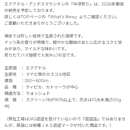
エクアドル・アンデスマウンテンの『中深煎り』は、2026年春頃
の終売を予定しております。
詳しくはTOPページの『What's New』よりご確認ください。
ご愛顧いただきありがとうございました。
南米では珍しい低地で生産された珈琲です。
ナッツ系の香りが特徴で、軽やかな酸味のあとに広がるコクと甘
みがあり、マイルドな味わいです。
煎りたてハマ珈琲で人気No,1の豆です。
生産国 ： エクアドル
生産地 ： マナビ県のカスコル地区
標高 ：350〜600m
品 種 ： ティピカ、カトゥーラが中心
精選方法： ウォッシュド
規 格 ： スクリーン18が90%以上で、欠点は10点未満(300g
中)
（弊社工場はJAS認証を受けていないので『認証品』ではありませ
んが、原袋には有機ＪＡＳ認証マークが付いた商品です。）