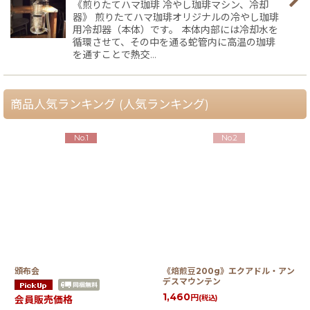
《煎りたてハマ珈琲 冷やし珈琲マシン、冷却
器》 煎りたてハマ珈琲オリジナルの冷やし珈琲
絞り込む
用冷却器（本体）です。 本体内部には冷却水を
循環させて、その中を通る蛇管内に高温の珈琲
を通すことで熱交…
商品人気ランキング (人気ランキング)
No.1
No.2
頒布会
《焙煎豆200g》エクアドル・アン
デスマウンテン
1,460
円
(税込)
会員販売価格