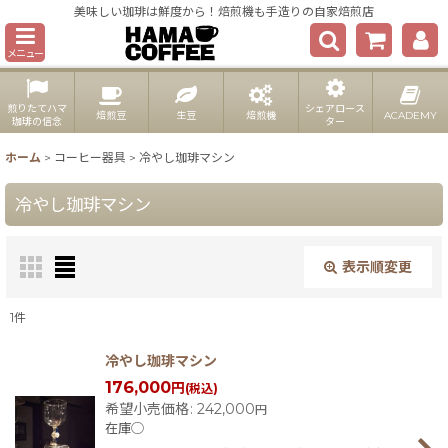
美味しい珈琲は鮮度から！焙煎機も手造りの自家焙煎店
メニュー
煎りたてハマ
シェアロース
焙煎豆
生豆
焙煎機
ACADEMY
珈琲の信念
ター
ホーム
>
コーヒー器具
>
冷やし珈琲マシン
冷やし珈琲マシン
表示順変更
閉じる
1
件
表示数
:
冷やし珈琲マシン
176,000
円
(税込)
希望小売価格
:
242,000
円
並び順
:
在庫◯