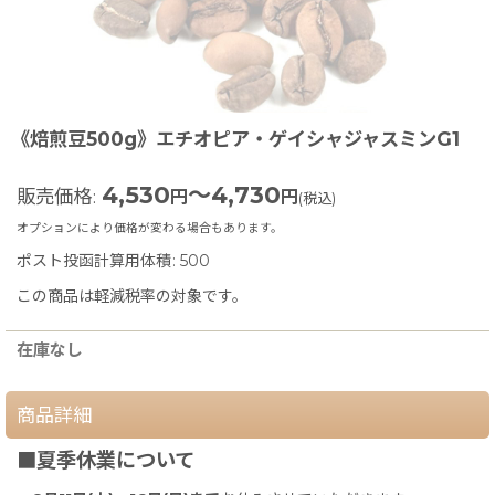
《焙煎豆500g》エチオピア・ゲイシャジャスミンG1
4,530
～4,730
販売価格
:
円
円
(税込)
オプションにより価格が変わる場合もあります。
ポスト投函計算用体積
:
500
この商品は軽減税率の対象です。
在庫なし
商品詳細
■夏季休業について