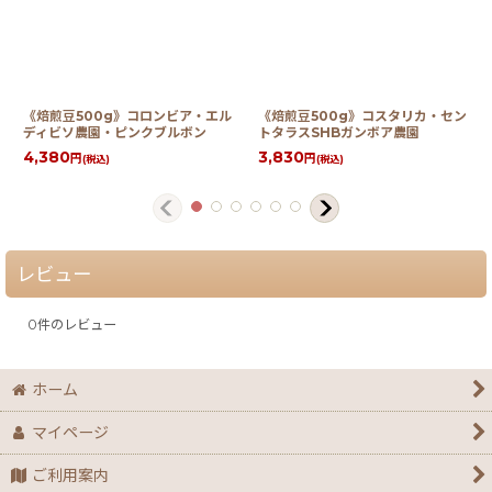
《焙煎豆500g》コロンビア・エル
《焙煎豆500g》コスタリカ・セン
ディビソ農園・ピンクブルボン
トタラスSHBガンボア農園
4,380
3,830
円
円
(税込)
(税込)
レビュー
0
件のレビュー
ホーム
マイページ
ご利用案内