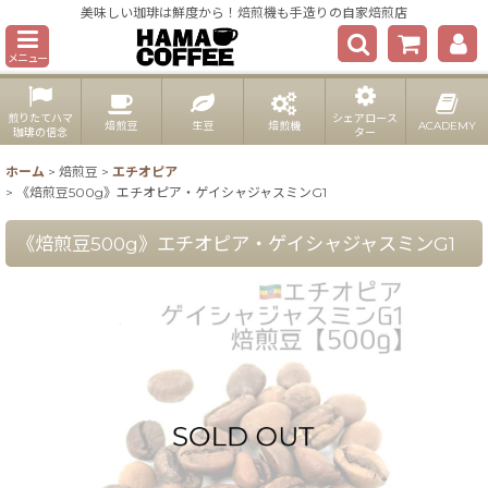
美味しい珈琲は鮮度から！焙煎機も手造りの自家焙煎店
メニュー
煎りたてハマ
シェアロース
焙煎豆
生豆
焙煎機
ACADEMY
珈琲の信念
ター
ホーム
>
焙煎豆
>
エチオピア
>
《焙煎豆500g》エチオピア・ゲイシャジャスミンG1
《焙煎豆500g》エチオピア・ゲイシャジャスミンG1