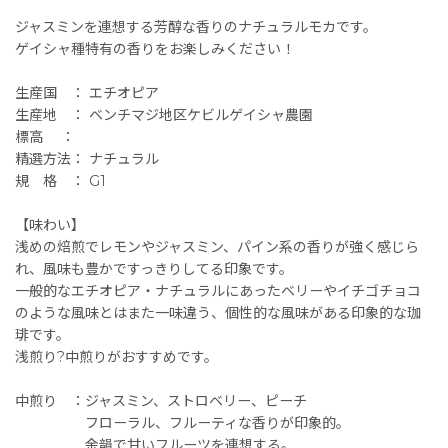
ジャスミンを連想する芳醇な香りのナチュラルモカです。
ゲイシャ種特有の香りをお楽しみください！
生産国 ： エチオピア
生産地 ： ベンチマジ地区ケビルゲイシャ農園
標高 ：
精選方法： ナチュラル
規 格 ： G1
【味わい】
浅めの焙煎でレモンやジャスミン、パイン系の香りが強く感じら
れ、風味も豊かですっきりしてる印象です。
一般的なエチオピア・ナチュラルにあったベリーやイチゴチョコ
のような風味とはまた一味違う、個性的な風味がある印象的な珈
琲です。
浅煎り?中煎りがおすすめです。
中煎り ：ジャスミン、ストロベリー、ピーチ
フローラル、フルーティな香りが印象的。
余韻で甘いフルーツを連想する。