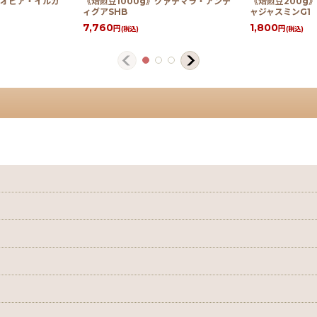
チオピア・イルガ
《焙煎豆1000g》グァテマラ・アンテ
《焙煎豆200g
ィグアSHB
ャジャスミンG1
7,760
1,800
円
円
(税込)
(税込)