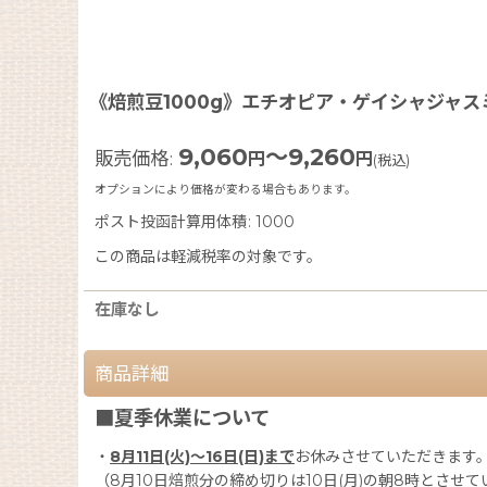
《焙煎豆1000g》エチオピア・ゲイシャジャス
9,060
～9,260
販売価格
:
円
円
(税込)
オプションにより価格が変わる場合もあります。
ポスト投函計算用体積
:
1000
この商品は軽減税率の対象です。
在庫なし
商品詳細
■夏季休業について
・
8月11日(火)〜16日(日)まで
お休みさせていただきます
（8月10日焙煎分の締め切りは10日(月)の朝8時とさせ