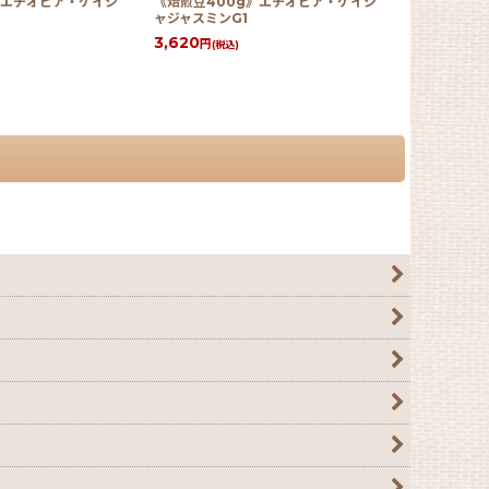
》エチオピア・ゲイシ
《焙煎豆400g》エチオピア・ゲイシ
《焙煎豆10
ャジャスミンG1
ジャスミンG
3,620
950
円
円
(税込)
(税込)