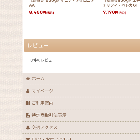
《焙煎豆1000g》ケニア・アダロニア
《焙煎豆900g》エ
AA
チャフィ・ベレカG1
8,460
7,170
円
円
(税込)
(税込)
レビュー
0
件のレビュー
ホーム
マイページ
ご利用案内
特定商取引法表示
交通アクセス
FAQ・お問い合わせ