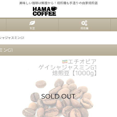
美味しい珈琲は鮮度から！焙煎機も手造りの自家焙煎店
生豆
焙煎機
シャジャスミンG1
ミンG1