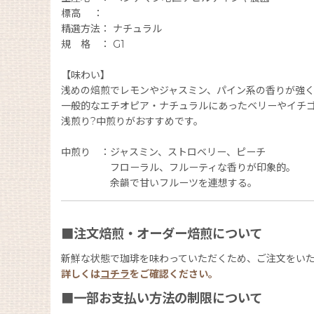
標高 ：
精選方法： ナチュラル
規 格 ： G1
【味わい】
浅めの焙煎でレモンやジャスミン、パイン系の香りが強
一般的なエチオピア・ナチュラルにあったベリーやイチ
浅煎り?中煎りがおすすめです。
中煎り ：ジャスミン、ストロベリー、ピーチ
フローラル、フルーティな香りが印象的。
余韻で甘いフルーツを連想する。
■注文焙煎・オーダー焙煎について
新鮮な状態で珈琲を味わっていただくため、ご注文をい
詳しくは
コチラ
をご確認ください。
■一部お支払い方法の制限について