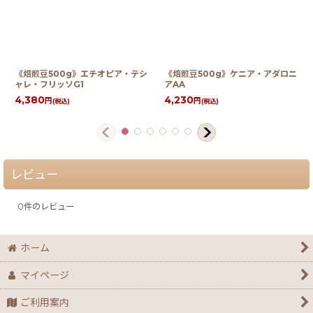
《焙煎豆500g》エチオピア・テシ
《焙煎豆500g》ケニア・アダロニ
ャレ・フリッソG1
アAA
4,380
4,230
円
円
(税込)
(税込)
レビュー
0
件のレビュー
ホーム
マイページ
ご利用案内