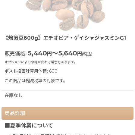
《焙煎豆600g》エチオピア・ゲイシャジャスミンG1
5,440
～5,640
販売価格
:
円
円
(税込)
オプションにより価格が変わる場合もあります。
ポスト投函計算用体積
:
600
この商品は軽減税率の対象です。
在庫なし
商品詳細
■夏季休業について