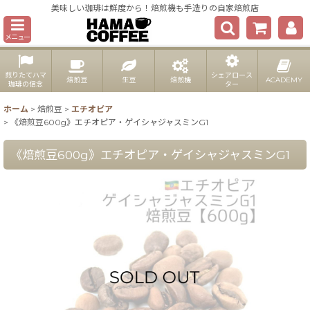
美味しい珈琲は鮮度から！焙煎機も手造りの自家焙煎店
メニュー
煎りたてハマ
シェアロース
焙煎豆
生豆
焙煎機
ACADEMY
珈琲の信念
ター
ホーム
>
焙煎豆
>
エチオピア
>
《焙煎豆600g》エチオピア・ゲイシャジャスミンG1
《焙煎豆600g》エチオピア・ゲイシャジャスミンG1