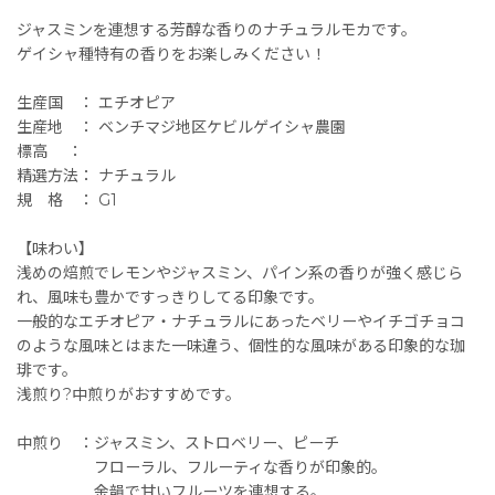
ジャスミンを連想する芳醇な香りのナチュラルモカです。
ゲイシャ種特有の香りをお楽しみください！
生産国 ： エチオピア
生産地 ： ベンチマジ地区ケビルゲイシャ農園
標高 ：
精選方法： ナチュラル
規 格 ： G1
【味わい】
浅めの焙煎でレモンやジャスミン、パイン系の香りが強く感じら
れ、風味も豊かですっきりしてる印象です。
一般的なエチオピア・ナチュラルにあったベリーやイチゴチョコ
のような風味とはまた一味違う、個性的な風味がある印象的な珈
琲です。
浅煎り?中煎りがおすすめです。
中煎り ：ジャスミン、ストロベリー、ピーチ
フローラル、フルーティな香りが印象的。
余韻で甘いフルーツを連想する。