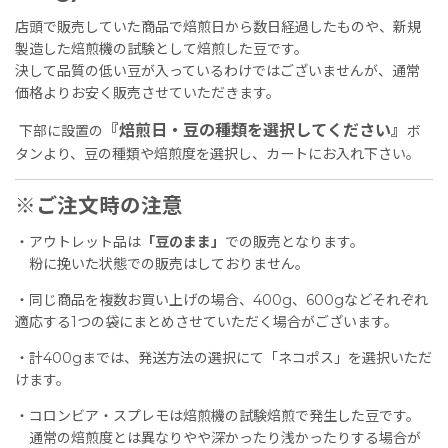
店頭で販売していた商品で焙煎日から数日経過したものや、新規
製造した焙煎機の試験として焙煎した豆です。
決して品質の低い豆が入っているわけではございませんが、通常
価格よりお安く販売させていただきます。
『焙煎日・豆の種類を選択してください』
下部に設置の
ボ
タンより、豆の種類や焙煎度を選択し、カートにお入れ下さい。
※ご注文時の注意
・アウトレット品は
「豆のまま」
での販売となります。
粉に挽いた状態での販売はしておりません。
・同じ商品を複数お買い上げの場合、400g、600gなどそれぞれ
適応する1つの袋にまとめさせていただく場合がございます。
・計400gまでは、発送方法の選択にて「ネコポス」を選択いただ
けます。
・コロンビア・スプレモは焙煎機の試験焙煎で発生した豆です。
通常の焙煎度とは異なりやや深かったり浅かったりする場合が