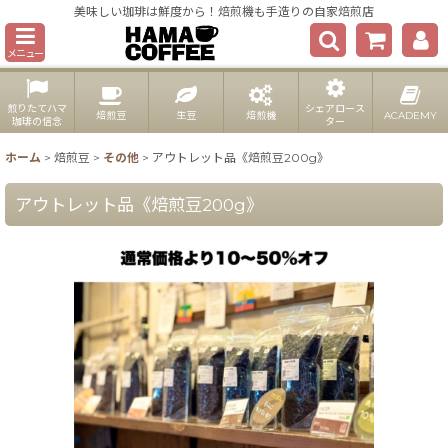
美味しい珈琲は鮮度から！焙煎機も手造りの自家焙煎店
メニュー
煎りたてハマ
シェアロース
焙煎豆
生豆
焙煎機
ACADEMY
珈琲の信念
ター
ホーム
>
焙煎豆
>
その他
>
アウトレット品《焙煎豆200g》
アウトレット品《焙煎豆200g》