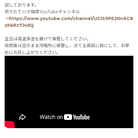
説しております。
煎りたてハマ珈琲YouTubeチャンネル
→
https://www.youtube.com/channel/UClS9PE2I0ckC8
zhkRz7JvdQ
生豆は高温多湿を避けて保管してください。
焙煎後は豆のまま冷暗所に保管し、点てる直前に粉にして、お早
めにお召し上がりください。