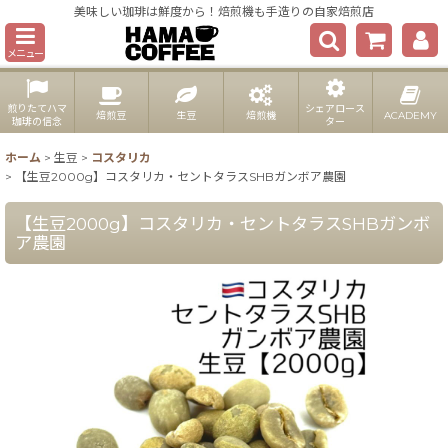
美味しい珈琲は鮮度から！焙煎機も手造りの自家焙煎店
メニュー
煎りたてハマ
シェアロース
焙煎豆
生豆
焙煎機
ACADEMY
珈琲の信念
ター
ホーム
>
生豆
>
コスタリカ
>
【生豆2000g】コスタリカ・セントタラスSHBガンボア農園
【生豆2000g】コスタリカ・セントタラスSHBガンボ
ア農園