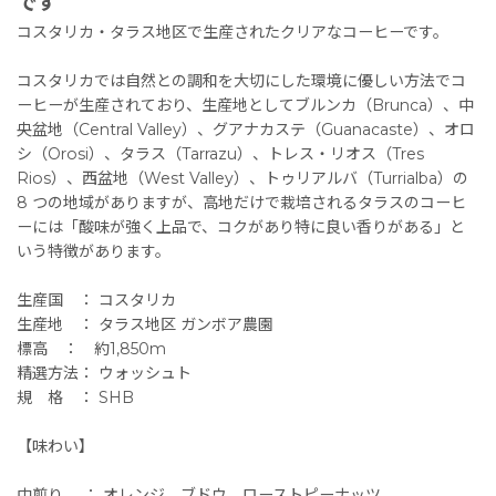
です
コスタリカ・タラス地区で生産されたクリアなコーヒーです。
コスタリカでは自然との調和を大切にした環境に優しい方法でコ
ーヒーが生産されており、生産地としてブルンカ（Brunca）、中
央盆地（Central Valley）、グアナカステ（Guanacaste）、オロ
シ（Orosi）、タラス（Tarrazu）、トレス・リオス（Tres
Rios）、西盆地（West Valley）、トゥリアルバ（Turrialba）の
8 つの地域がありますが、高地だけで栽培されるタラスのコーヒ
ーには「酸味が強く上品で、コクがあり特に良い香りがある」と
いう特徴があります。
生産国 ： コスタリカ
生産地 ： タラス地区 ガンボア農園
標高 ： 約1,850m
精選方法： ウォッシュト
規 格 ： SHB
【味わい】
中煎り ： オレンジ、ブドウ、ローストピーナッツ。