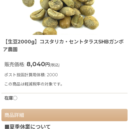
【生豆2000g】コスタリカ・セントタラスSHBガンボ
ア農園
8,040
販売価格
:
円
(税込)
ポスト投函計算用体積
:
2000
この商品は軽減税率の対象です。
在庫◯
商品詳細
■夏季休業について