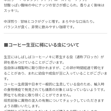
甘酸っぱい酸味の中にナッツの甘さが感じられ、香りよく後味は
スッキリ。
中深煎り : 甘味とコクがグッと増す。まろやかな口当たり。
バランスが良く、非常に飲みやすい珈琲です。
■コーヒー生豆に稀にいる虫について
生豆にはしばしばコーヒーノキに寄生する虫（通称ブロッカ）が
卵を産みつけていることがございます。
虫自体は精製時に取り除かれますが、この卵が時間経過で孵化す
ることがあり、まれに幼虫や成虫が豆に入っていることがございま
す。
コーヒー生産国や日本で一般的に生息している虫のため、輸入時
の食物検疫で発見されても燻蒸の対象とはなっていないようです。
弊社でも完全に取り除くことができません。
焙煎前後に異物の混入の有無についてチェックしていただきます
ようお願いいたします。