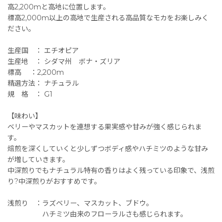
高2,200mと高地に位置します。
標高2,000m以上の高地で生産される高品質なモカをお楽しみく
ださい。
生産国 ： エチオピア
生産地 ： シダマ州 ボナ・ズリア
標高 ：2,200m
精選方法： ナチュラル
規 格 ： G1
【味わい】
ベリーやマスカットを連想する果実感や甘みが強く感じられま
す。
焙煎を深くしていくと少しずつボディ感やハチミツのような甘み
が増していきます。
中深煎りでもナチュラル特有の香りはよく残っている印象で、浅煎
り?中深煎りがおすすめです。
浅煎り ：ラズベリー、マスカット、ブドウ。
ハチミツ由来のフローラルさも感じられます。