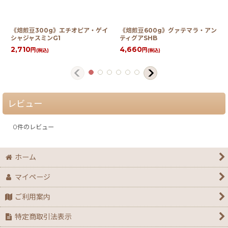
《焙煎豆300g》エチオピア・ゲイ
《焙煎豆600g》グァテマラ・アン
シャジャスミンG1
ティグアSHB
2,710
4,660
円
円
(税込)
(税込)
レビュー
0
件のレビュー
ホーム
マイページ
ご利用案内
特定商取引法表示