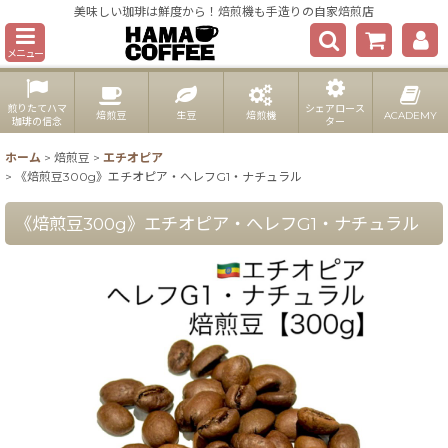
美味しい珈琲は鮮度から！焙煎機も手造りの自家焙煎店
メニュー
煎りたてハマ
シェアロース
焙煎豆
生豆
焙煎機
ACADEMY
珈琲の信念
ター
ホーム
>
焙煎豆
>
エチオピア
>
《焙煎豆300g》エチオピア・へレフG1・ナチュラル
《焙煎豆300g》エチオピア・へレフG1・ナチュラル