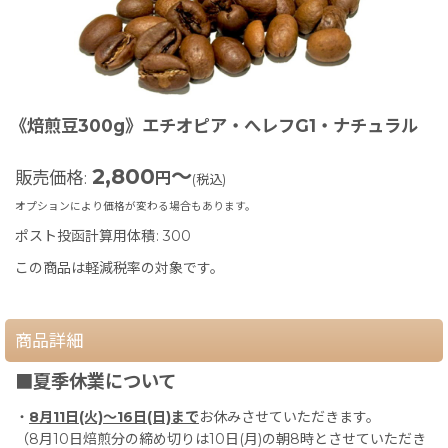
《焙煎豆300g》エチオピア・へレフG1・ナチュラル
2,800
～
販売価格
:
円
(税込)
オプションにより価格が変わる場合もあります。
ポスト投函計算用体積
:
300
この商品は軽減税率の対象です。
商品詳細
■夏季休業について
・
8月11日(火)〜16日(日)まで
お休みさせていただきます。
（8月10日焙煎分の締め切りは10日(月)の朝8時とさせていただき