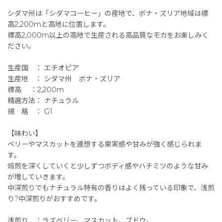
シダマ州は「シダマコーヒー」の産地で、ボナ・ズリア地域は標
高2,200mと高地に位置します。
標高2,000m以上の高地で生産される高品質なモカをお楽しみく
ださい。
生産国 ： エチオピア
生産地 ： シダマ州 ボナ・ズリア
標高 ：2,200m
精選方法： ナチュラル
規 格 ： G1
【味わい】
ベリーやマスカットを連想する果実感や甘みが強く感じられま
す。
焙煎を深くしていくと少しずつボディ感やハチミツのような甘み
が増していきます。
中深煎りでもナチュラル特有の香りはよく残っている印象で、浅煎
り?中深煎りがおすすめです。
浅煎り ：ラズベリー、マスカット、ブドウ。