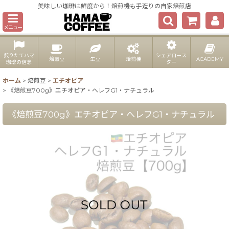
美味しい珈琲は鮮度から！焙煎機も手造りの自家焙煎店
メニュー
煎りたてハマ
シェアロース
焙煎豆
生豆
焙煎機
ACADEMY
珈琲の信念
ター
ホーム
>
焙煎豆
>
エチオピア
>
《焙煎豆700g》エチオピア・へレフG1・ナチュラル
《焙煎豆700g》エチオピア・へレフG1・ナチュラル