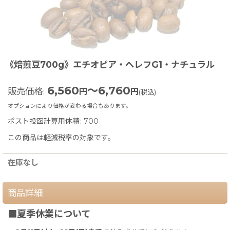
《焙煎豆700g》エチオピア・へレフG1・ナチュラル
6,560
～6,760
販売価格
:
円
円
(税込)
オプションにより価格が変わる場合もあります。
ポスト投函計算用体積
:
700
この商品は軽減税率の対象です。
在庫なし
商品詳細
■夏季休業について