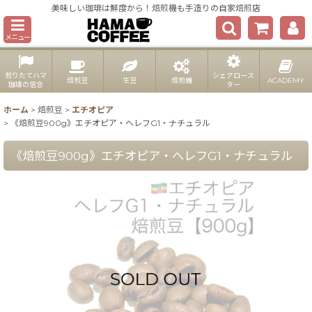
美味しい珈琲は鮮度から！焙煎機も手造りの自家焙煎店
メニュー
煎りたてハマ
シェアロース
焙煎豆
生豆
焙煎機
ACADEMY
珈琲の信念
ター
ホーム
>
焙煎豆
>
エチオピア
>
《焙煎豆900g》エチオピア・へレフG1・ナチュラル
《焙煎豆900g》エチオピア・へレフG1・ナチュラル