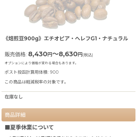
《焙煎豆900g》エチオピア・へレフG1・ナチュラル
8,430
～8,630
販売価格
:
円
円
(税込)
オプションにより価格が変わる場合もあります。
ポスト投函計算用体積
:
900
この商品は軽減税率の対象です。
在庫なし
商品詳細
■夏季休業について