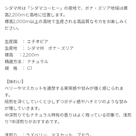
シダマ州は「シダマコーヒー」の産地で、ボナ・ズリア地域は標
高2,200mと高地に位置します。
標高2,000m以上の高地で生産される高品質なモカをお楽しみく
ださい。
生産国 ： エチオピア
生産地 ： シダマ州 ボナ・ズリア
標高 ：2,200m
精選方法： ナチュラル
規 格 ： G1
【味わい】
ベリーやマスカットを連想する果実感や甘みが強く感じられま
す。
焙煎を深くしていくと少しずつボディ感やハチミツのような甘み
が増していきます。
中深煎りでもナチュラル特有の香りはよく残っている印象で、浅煎
り?中深煎りがおすすめです。
浅煎り ：ラズベリー、マスカット、ブドウ。