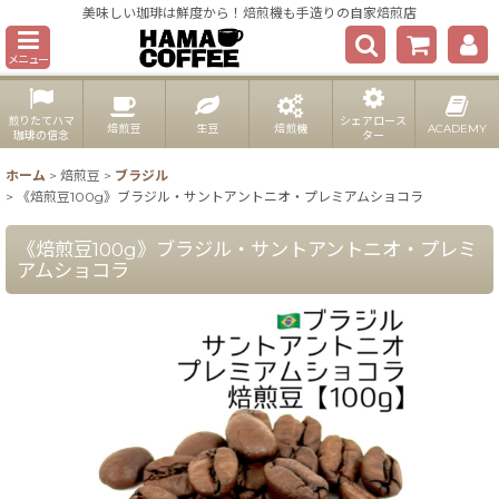
美味しい珈琲は鮮度から！焙煎機も手造りの自家焙煎店
メニュー
煎りたてハマ
シェアロース
焙煎豆
生豆
焙煎機
ACADEMY
珈琲の信念
ター
ホーム
>
焙煎豆
>
ブラジル
>
《焙煎豆100g》ブラジル・サントアントニオ・プレミアムショコラ
《焙煎豆100g》ブラジル・サントアントニオ・プレミ
アムショコラ