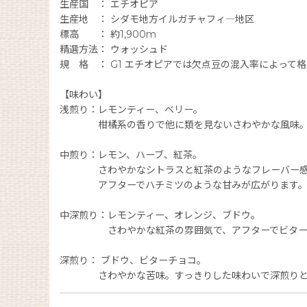
生産国 ： エチオピア
生産地 ： シダモ地方イルガチャフィ―地区
標高 ： 約1,900m
精選方法： ウォッシュド
規 格 ： G1 エチオピアでは欠点豆の混入率によって
【味わい】
浅煎り：レモンティー、ベリー。
柑橘系の香りで他に類を見ないさわやかな風味
中煎り：レモン、ハーブ、紅茶。
さわやかなシトラスと紅茶のようなフレーバー感
アフターでハチミツのような甘みが広がります
中深煎り：レモンティー、オレンジ、ブドウ。
さわやかな紅茶の雰囲気で、アフターでビターチ
深煎り： ブドウ、ビターチョコ。
さわやかな苦味。すっきりした味わいで深煎りと