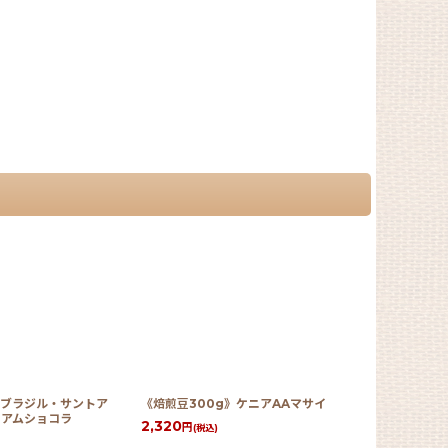
》ブラジル・サントア
《焙煎豆300g》ケニアAAマサイ
《焙煎豆50
ミアムショコラ
2,320
3,880
円
円
(税込)
(税