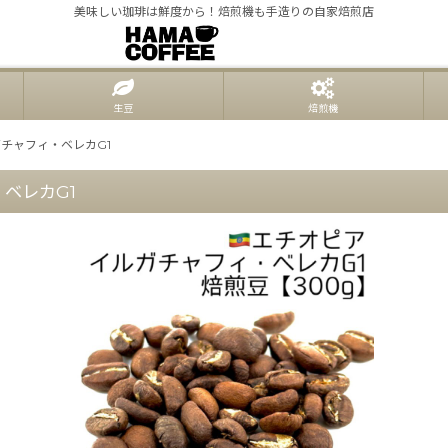
美味しい珈琲は鮮度から！焙煎機も手造りの自家焙煎店
生豆
焙煎機
チャフィ・ベレカG1
ベレカG1