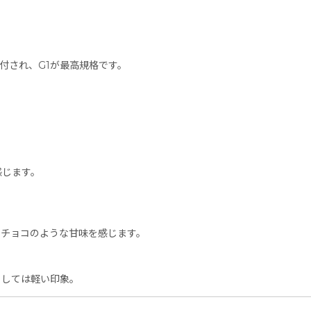
格付され、G1が最高規格です。
。
じます。
。
ョコのような甘味を感じます。
しては軽い印象。