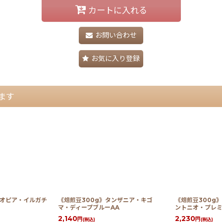
カートに入れる
お問い合わせ
お気に入り登録
ます
チオピア・イルガチ
《焙煎豆300g》タンザニア・キゴ
《焙煎豆300g
マ・ディープブルーAA
ントニオ・プレ
2,140
2,230
円
円
(税込)
(税込)