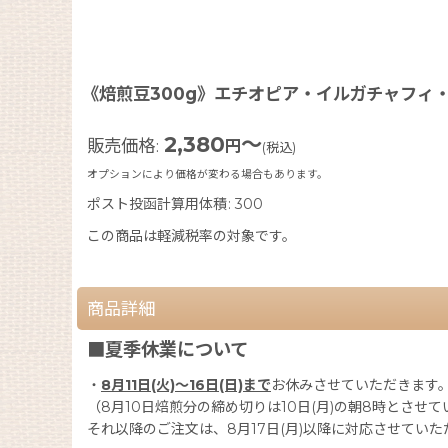
《焙煎豆300g》エチオピア・イルガチャフィ・
2,380
～
販売価格
:
円
(税込)
オプションにより価格が変わる場合もあります。
ポスト投函計算用体積
:
300
この商品は軽減税率の対象です。
商品詳細
■夏季休業について
・
8月11日(火)〜16日(日)まで
お休みさせていただきます
（8月10日焙煎分の締め切りは10日(月)の朝8時とさせ
それ以降のご注文は、8月17日(月)以降に対応させていた