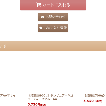
カートに入れる
お問い合わせ
お気に入り登録
ます
ニアAAマサイ
《焙煎豆800g》タンザニア・キゴ
《焙煎豆700g
マ・ディープブルーAA
5,440
円
(税込)
5,730
円
(税込)