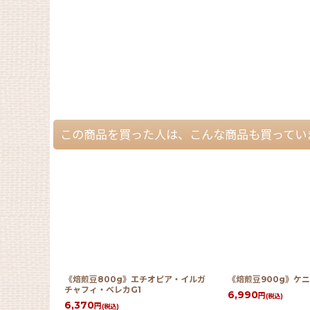
この商品を買った人は、こんな商品も買ってい
《焙煎豆800g》エチオピア・イルガ
《焙煎豆900g》ケ
チャフィ・ベレカG1
6,990
円
(税込)
6,370
円
(税込)