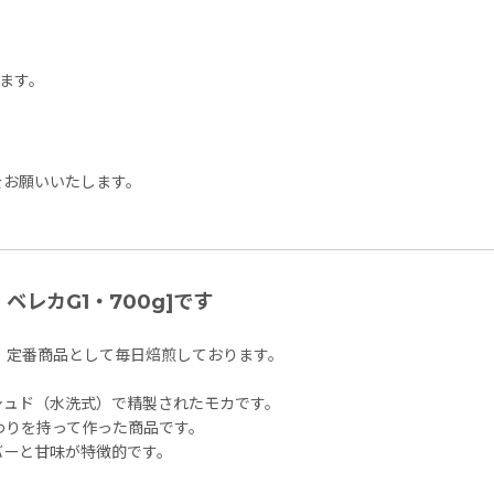
ます。
をお願いいたします。
レカG1・700g]です
、定番商品として毎日焙煎しております。
シュド（水洗式）で精製されたモカです。
わりを持って作った商品です。
バーと甘味が特徴的です。