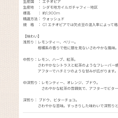
生産国 ： エチオピア
生産地 ： シダモ地方イルガチャフィ―地区
標高 ： 約1,900m
精選方法： ウォッシュド
規 格 ： G1 エチオピアでは欠点豆の混入率によって
【味わい】
浅煎り：レモンティー、ベリー。
柑橘系の香りで他に類を見ないさわやかな風味
中煎り：レモン、ハーブ、紅茶。
さわやかなシトラスと紅茶のようなフレーバー感
アフターでハチミツのような甘みが広がります
中深煎り：レモンティー、オレンジ、ブドウ。
さわやかな紅茶の雰囲気で、アフターでビターチ
深煎り： ブドウ、ビターチョコ。
さわやかな苦味。すっきりした味わいで深煎りと