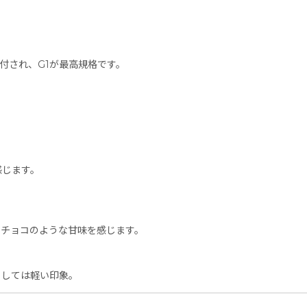
格付され、G1が最高規格です。
。
じます。
。
ョコのような甘味を感じます。
しては軽い印象。