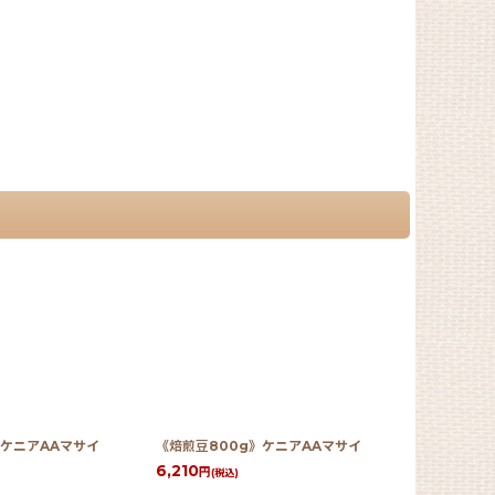
》ケニアAAマサイ
《焙煎豆800g》ケニアAAマサイ
《焙煎豆60
チャフィ・ベ
6,210
円
(税込)
4,780
円
(税