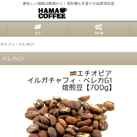
美味しい珈琲は鮮度から！焙煎機も手造りの自家焙煎店
生豆
焙煎機
チャフィ・ベレカG1
ベレカG1