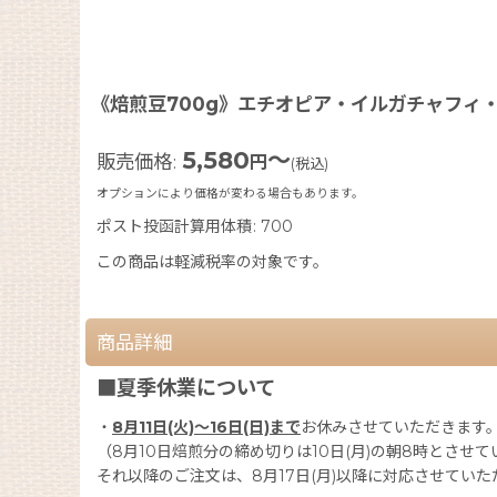
《焙煎豆700g》エチオピア・イルガチャフィ・
5,580
～
販売価格
:
円
(税込)
オプションにより価格が変わる場合もあります。
ポスト投函計算用体積
:
700
この商品は軽減税率の対象です。
商品詳細
■夏季休業について
・
8月11日(火)〜16日(日)まで
お休みさせていただきます
（8月10日焙煎分の締め切りは10日(月)の朝8時とさせ
それ以降のご注文は、8月17日(月)以降に対応させていた