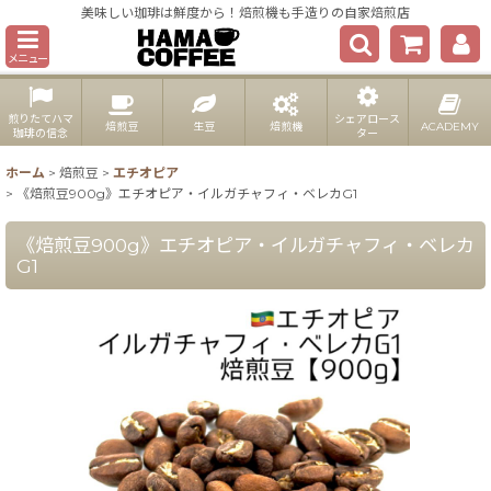
美味しい珈琲は鮮度から！焙煎機も手造りの自家焙煎店
メニュー
煎りたてハマ
シェアロース
焙煎豆
生豆
焙煎機
ACADEMY
珈琲の信念
ター
ホーム
>
焙煎豆
>
エチオピア
>
《焙煎豆900g》エチオピア・イルガチャフィ・ベレカG1
《焙煎豆900g》エチオピア・イルガチャフィ・ベレカ
G1