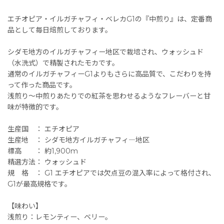
エチオピア・イルガチャフィ・ベレカG1の『中煎り』は、定番商
品として毎日焙煎しております。
シダモ地方のイルガチャフィー地区で栽培され、ウォッシュド
（水洗式）で精製されたモカです。
通常のイルガチャフィーG1よりもさらに高品質で、こだわりを持
って作った商品です。
浅煎り〜中煎りあたりでの紅茶を思わせるようなフレーバーと甘
味が特徴的です。
生産国 ： エチオピア
生産地 ： シダモ地方イルガチャフィ―地区
標高 ： 約1,900m
精選方法： ウォッシュド
規 格 ： G1 エチオピアでは欠点豆の混入率によって格付され、
G1が最高規格です。
【味わい】
浅煎り：レモンティー、ベリー。