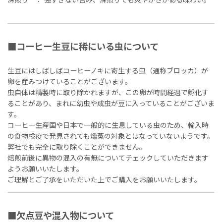
深煎り ： 強すぎない苦み、深煎りでも爽やかさがある味わい。
■コーヒー生豆に稀にいる虫について
生豆にはしばしばコーヒーノキに寄生する虫（通称ブロッカ）が
卵を産みつけていることがございます。
虫自体は精製時に取り除かれますが、この卵が時間経過で孵化す
ることがあり、まれに幼虫や成虫が豆に入っていることがございま
す。
コーヒー生産国や日本で一般的に生息している虫のため、輸入時
の食物検疫で発見されても燻蒸の対象とはなっていないようです。
弊社でも完全に取り除くことができません。
焙煎前後に異物の混入の有無についてチェックしていただきます
ようお願いいたします。
ご理解とご了承をいただいた上でご購入をお願いいたします。
■欠点豆や混入物について