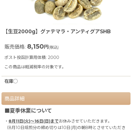
【生豆2000g】グァテマラ・アンティグアSHB
8,150
販売価格
:
円
(税込)
ポスト投函計算用体積
:
2000
この商品は軽減税率の対象です。
在庫◯
商品詳細
■夏季休業について
・
8月11日(火)〜16日(日)まで
お休みさせていただきます。
（8月10日焙煎分の締め切りは10日(月)の朝8時とさせていただき