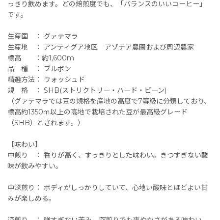
っきり飲めます。どの焙煎度でも、「バランスのいいコーヒー」
です。
生産国 ： グァテマラ
生産地 ： アンティグア地区 アゾテア農園および周辺農家
標高 ：約1,600m
品 種 ： ブルボン
精選方法： ウォッシュド
規 格 ： SHB(ストリクトリー・ハード・ビーン)
（グァテマラでは豆の規格を産地の高度で7等級に分類しており、
標高約1350ｍ以上の高地で栽培された豆が最高級グレード
（SHB）とされます。）
【味わい】
中煎り ： 香りが高く、すっきりとした味わい。きつすぎない酸
味が飲みやすい。
中深煎り： ボディがしっかりしていて、心地い酸味とほどよい甘
みが楽しめる。