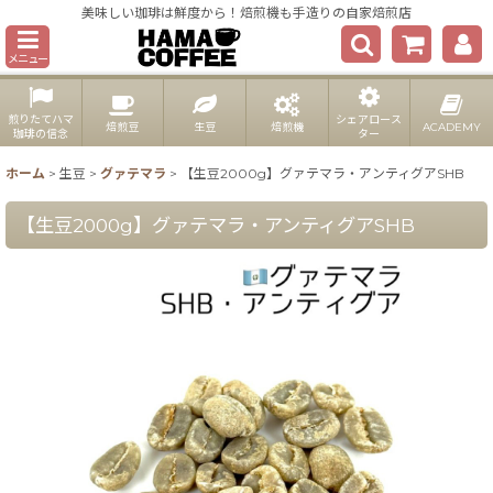
美味しい珈琲は鮮度から！焙煎機も手造りの自家焙煎店
メニュー
煎りたてハマ
シェアロース
焙煎豆
生豆
焙煎機
ACADEMY
珈琲の信念
ター
ホーム
>
生豆
>
グァテマラ
>
【生豆2000g】グァテマラ・アンティグアSHB
【生豆2000g】グァテマラ・アンティグアSHB