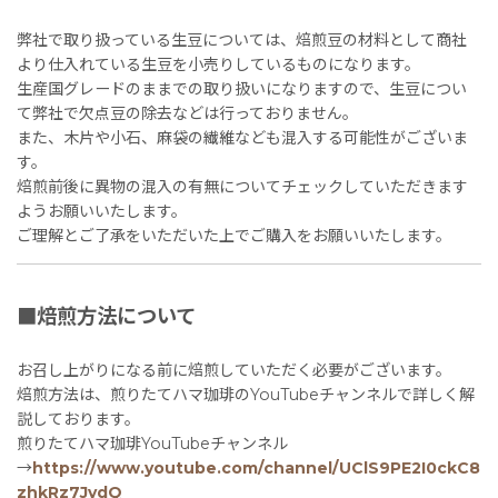
弊社で取り扱っている生豆については、焙煎豆の材料として商社
より仕入れている生豆を小売りしているものになります。
生産国グレードのままでの取り扱いになりますので、生豆につい
て弊社で欠点豆の除去などは行っておりません。
また、木片や小石、麻袋の繊維なども混入する可能性がございま
す。
焙煎前後に異物の混入の有無についてチェックしていただきます
ようお願いいたします。
ご理解とご了承をいただいた上でご購入をお願いいたします。
■焙煎方法について
お召し上がりになる前に焙煎していただく必要がございます。
焙煎方法は、煎りたてハマ珈琲のYouTubeチャンネルで詳しく解
説しております。
煎りたてハマ珈琲YouTubeチャンネル
→
https://www.youtube.com/channel/UClS9PE2I0ckC8
zhkRz7JvdQ