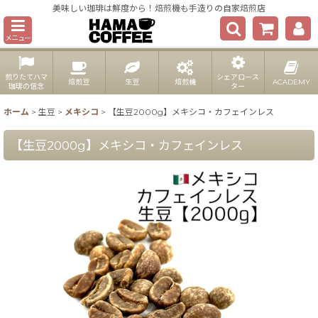
美味しい珈琲は鮮度から！焙煎機も手造りの自家焙煎店
メニュー
煎りたてハマ
シェアロース
焙煎豆
生豆
焙煎機
ACADEMY
珈琲の信念
ター
ホーム
>
生豆
>
メキシコ
>
【生豆2000g】メキシコ・カフェインレス
【生豆2000g】メキシコ・カフェインレス