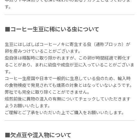
中煎りや中深煎りでも深い味わいのあるデカフェとなっておりま
す。
■コーヒー生豆に稀にいる虫について
生豆にはしばしばコーヒーノキに寄生する虫（通称ブロッカ）が
卵を産みつけていることがございます。
虫自体は精製時に取り除かれますが、この卵が時間経過で孵化す
ることがあり、まれに幼虫や成虫が豆に入っていることがございま
す。
コーヒー生産国や日本で一般的に生息している虫のため、輸入時
の食物検疫で発見されても燻蒸の対象とはなっていないようです。
弊社でも完全に取り除くことができません。
焙煎前後に異物の混入の有無についてチェックしていただきます
ようお願いいたします。
ご理解とご了承をいただいた上でご購入をお願いいたします。
■欠点豆や混入物について