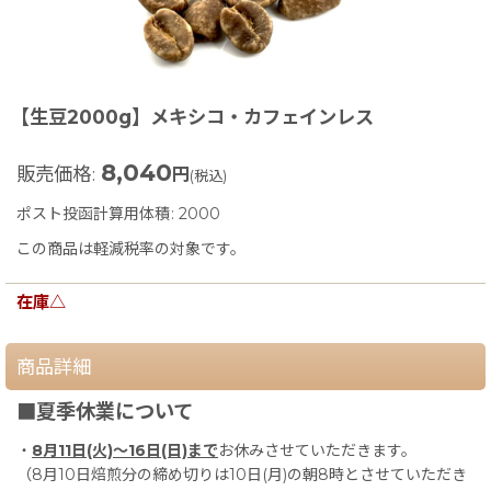
【生豆2000g】メキシコ・カフェインレス
8,040
販売価格
:
円
(税込)
ポスト投函計算用体積
:
2000
この商品は軽減税率の対象です。
在庫△
商品詳細
■夏季休業について
・
8月11日(火)〜16日(日)まで
お休みさせていただきます。
（8月10日焙煎分の締め切りは10日(月)の朝8時とさせていただき