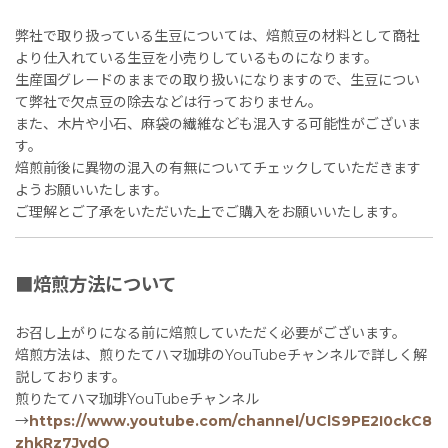
弊社で取り扱っている生豆については、焙煎豆の材料として商社
より仕入れている生豆を小売りしているものになります。
生産国グレードのままでの取り扱いになりますので、生豆につい
て弊社で欠点豆の除去などは行っておりません。
また、木片や小石、麻袋の繊維なども混入する可能性がございま
す。
焙煎前後に異物の混入の有無についてチェックしていただきます
ようお願いいたします。
ご理解とご了承をいただいた上でご購入をお願いいたします。
■焙煎方法について
お召し上がりになる前に焙煎していただく必要がございます。
焙煎方法は、煎りたてハマ珈琲のYouTubeチャンネルで詳しく解
説しております。
煎りたてハマ珈琲YouTubeチャンネル
→
https://www.youtube.com/channel/UClS9PE2I0ckC8
zhkRz7JvdQ