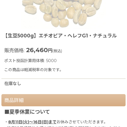
【生豆5000g】エチオピア・へレフG1・ナチュラル
26,460
販売価格
:
円
(税込)
ポスト投函計算用体積
:
5000
この商品は軽減税率の対象です。
在庫なし
商品詳細
■夏季休業について
・
8月11日(火)〜16日(日)まで
お休みさせていただきます。