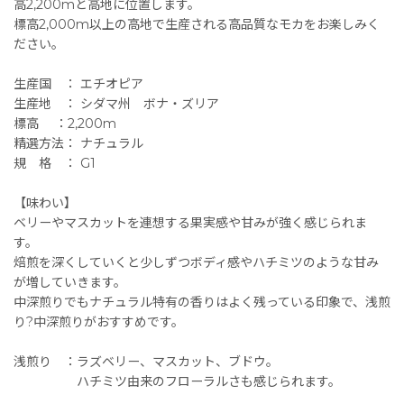
高2,200mと高地に位置します。
標高2,000m以上の高地で生産される高品質なモカをお楽しみく
ださい。
生産国 ： エチオピア
生産地 ： シダマ州 ボナ・ズリア
標高 ：2,200m
精選方法： ナチュラル
規 格 ： G1
【味わい】
ベリーやマスカットを連想する果実感や甘みが強く感じられま
す。
焙煎を深くしていくと少しずつボディ感やハチミツのような甘み
が増していきます。
中深煎りでもナチュラル特有の香りはよく残っている印象で、浅煎
り?中深煎りがおすすめです。
浅煎り ：ラズベリー、マスカット、ブドウ。
ハチミツ由来のフローラルさも感じられます。