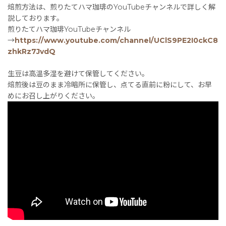
焙煎方法は、煎りたてハマ珈琲のYouTubeチャンネルで詳しく解
説しております。
煎りたてハマ珈琲YouTubeチャンネル
→
https://www.youtube.com/channel/UClS9PE2I0ckC8
zhkRz7JvdQ
生豆は高温多湿を避けて保管してください。
焙煎後は豆のまま冷暗所に保管し、点てる直前に粉にして、お早
めにお召し上がりください。