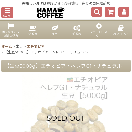
美味しい珈琲は鮮度から！焙煎機も手造りの自家焙煎店
メニュー
煎りたてハマ
シェアロース
焙煎豆
生豆
焙煎機
ACADEMY
珈琲の信念
ター
ホーム
>
生豆
>
エチオピア
>
【生豆5000g】エチオピア・へレフG1・ナチュラル
【生豆5000g】エチオピア・へレフG1・ナチュラル