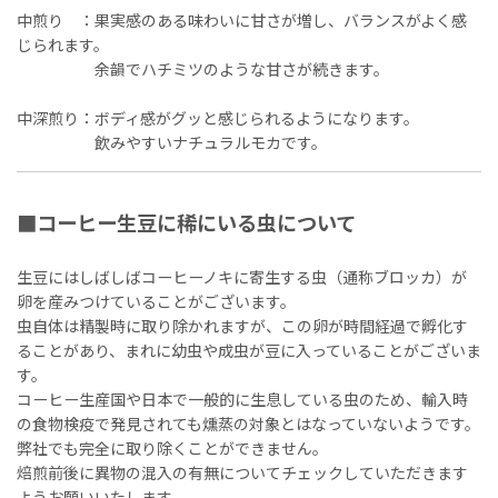
中煎り ：果実感のある味わいに甘さが増し、バランスがよく感
じられます。
余韻でハチミツのような甘さが続きます。
中深煎り：ボディ感がグッと感じられるようになります。
飲みやすいナチュラルモカです。
■コーヒー生豆に稀にいる虫について
生豆にはしばしばコーヒーノキに寄生する虫（通称ブロッカ）が
卵を産みつけていることがございます。
虫自体は精製時に取り除かれますが、この卵が時間経過で孵化す
ることがあり、まれに幼虫や成虫が豆に入っていることがございま
す。
コーヒー生産国や日本で一般的に生息している虫のため、輸入時
の食物検疫で発見されても燻蒸の対象とはなっていないようです。
弊社でも完全に取り除くことができません。
焙煎前後に異物の混入の有無についてチェックしていただきます