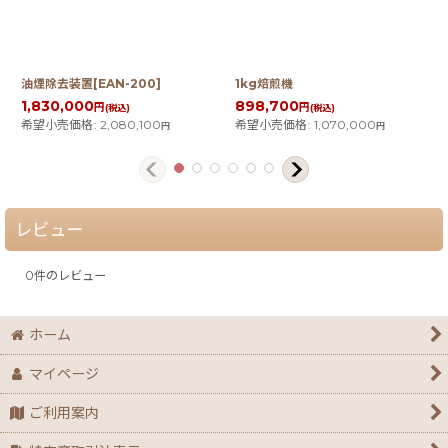
油煙除去装置[EAN-200]
1kg焙煎機
1,830,000
898,700
円
円
(税込)
(税込)
希望小売価格
:
2,080,100
希望小売価格
:
1,070,000
円
円
レビュー
0
件のレビュー
ホーム
マイページ
ご利用案内