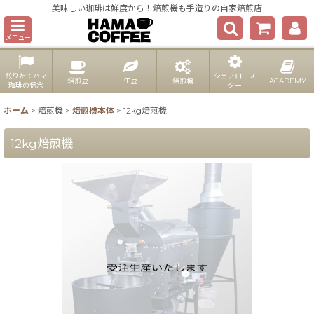
美味しい珈琲は鮮度から！焙煎機も手造りの自家焙煎店
メニュー
煎りたてハマ
シェアロース
焙煎豆
生豆
焙煎機
ACADEMY
珈琲の信念
ター
ホーム
>
焙煎機
>
焙煎機本体
>
12kg焙煎機
12kg焙煎機