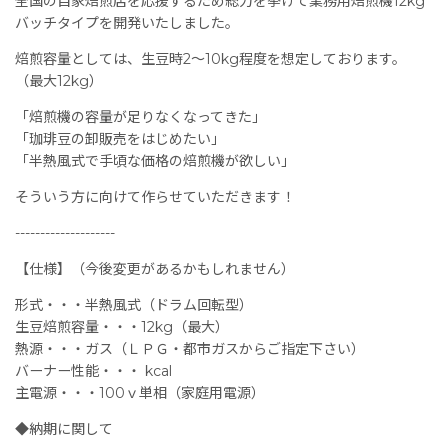
全国の自家焙煎店を応援するため総力を挙げて業務用焙煎機12kg
バッチタイプを開発いたしました。
焙煎容量としては、生豆時2〜10kg程度を想定しております。
（最大12kg）
「焙煎機の容量が足りなくなってきた」
「珈琲豆の卸販売をはじめたい」
「半熱風式で手頃な価格の焙煎機が欲しい」
そういう方に向けて作らせていただきます！
--------------------
【仕様】（今後変更があるかもしれません）
形式・・・半熱風式（ドラム回転型）
生豆焙煎容量・・・12kg（最大）
熱源・・・ガス（ＬＰＧ・都市ガスからご指定下さい）
バーナー性能・・・ kcal
主電源・・・100ｖ単相（家庭用電源）
◆納期に関して