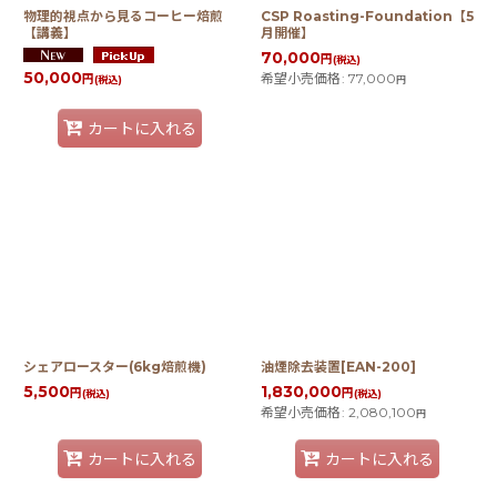
物理的視点から見るコーヒー焙煎
CSP Roasting-Foundation【5
【講義】
月開催】
70,000
円
(税込)
50,000
希望小売価格
:
77,000
円
(税込)
円
カートに入れる
シェアロースター(6kg焙煎機)
油煙除去装置[EAN-200]
5,500
1,830,000
円
円
(税込)
(税込)
希望小売価格
:
2,080,100
円
カートに入れる
カートに入れる