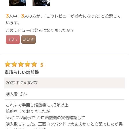
＊Artisanなど設定に関することや焙煎機の詳細についてはホー
3
3
人中、
人の方が、｢このレビューが参考になった｣と投票して
ムページに記載していますので気になる方はご覧ください。
います。
https://bigjo-works.com/coffeeroastery/
このレビューは参考になりましたか？
はい
いいえ
5
素晴らしい焙煎機
2022.11.04 18:37
購入者
さん
これまで手回し焙煎機にて3年以上
焙煎をしておりましたが
scaj2022展示で1キロ焙煎機の実機確認して
購入致しました。正直コンパクトで大丈夫かなと心配でしたが実