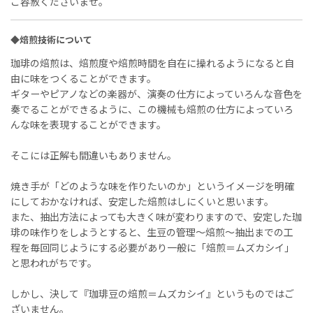
ご容赦くださいませ。
◆焙煎技術について
珈琲の焙煎は、焙煎度や焙煎時間を自在に操れるようになると自
由に味をつくることができます。
ギターやピアノなどの楽器が、演奏の仕方によっていろんな音色を
奏でることができるように、この機械も焙煎の仕方によっていろ
んな味を表現することができます。
そこには正解も間違いもありません。
焼き手が「どのような味を作りたいのか」というイメージを明確
にしておかなければ、安定した焙煎はしにくいと思います。
また、抽出方法によっても大きく味が変わりますので、安定した珈
琲の味作りをしようとすると、生豆の管理〜焙煎〜抽出までの工
程を毎回同じようにする必要があり一般に「焙煎＝ムズカシイ」
と思われがちです。
しかし、決して『珈琲豆の焙煎＝ムズカシイ』というものではご
ざいません。