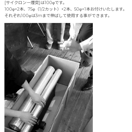
[サイクロンー煙突]は100φです。
100φ×2本、75φ（1/2カット）×2本、50φ×1本お付けいたします。
それぞれ100φは3mまで伸ばして使用する事ができます。