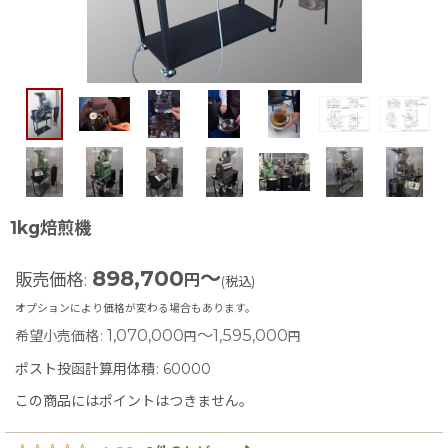
1kg焙煎機
898,700
～
販売価格
:
円
(税込)
オプションにより価格が変わる場合もあります。
1,070,000
～1,595,000
希望小売価格
:
円
円
ポスト投函計算用体積
:
60000
この商品にはポイントはつきません。