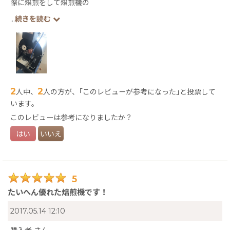
際に焙煎をして焙煎機の
使い方など感覚をつかみ、ゲイシャを焙煎したところクリーンで
...
続きを読む
甘味のある
素晴らしい仕上がりに声を大に喜びました！
あと疑問な些細な事も答えてくれ
購入して良かったと思います。
ハマ珈琲焙煎機で世界1位の
焙煎目指します！ありがとうございました。
2
2
人中、
人の方が、｢このレビューが参考になった｣と投票して
います。
このレビューは参考になりましたか？
はい
いいえ
5
たいへん優れた焙煎機です！
2017.05.14 12:10