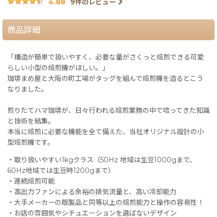
9
件のレビュー
4.88
商品詳細
「構造が簡単で扱いやすく、必要な量がさくっと焙煎できる可愛
らしい小型の焙煎機がほしい。」
珈琲まめ屋と大阪の町工場がタッグを組んで焙煎機を造るとこう
なりました。
煎りたてハマ珈琲が、日々行われる焙煎業務の中で培ってきた知識
と技術を結集。
本当に焙煎に必要な機能を全て備えた、当社オリジナル設計の小
型焙煎機です。
・取り扱いやすい1kgクラス（50Hz 地域は生豆1000gまで、
60Hz地域では生豆時1200gまで）
・連続焙煎可能
・高出力ファンによる余裕の排気流量と、高い冷却能力
・大手メーカーの既製品と同等以上の焙煎能力と操作の容易性！
・お店の雰囲気やシチュエーションを選ばないデザイン