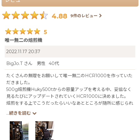
4.88
9
件のレビュー
5
唯一無二の焙煎機
2022.11.17 20:37
BigJo.T
さん
男性
40代
たくさんの無理をお願いして唯一無二のHCR1000を作っていた
だきました。
500g焙煎機Huky500tからの容量アップを考える中、妥協なく
見るたびにアップデートされていくHCR1000に決めました。
焙煎をする上でこうだったらいいなあとところが随所に感じられ
る素晴らしい焙煎機です。
...
続きを読む
特に豆スプーンの使い勝手の良さには感動しました。
max生豆投入量が1250gというところも小さな焙煎所の私たちに
はほんとうに心強い相棒になってくれるでしょう。
ありがとうございました。