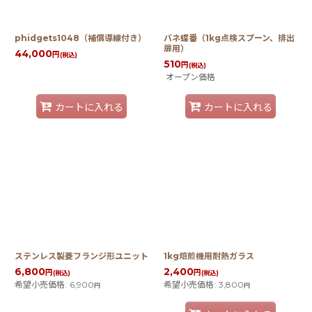
phidgets1048（補償導線付き）
バネ蝶番（1kg点検スプーン、排出
扉用）
44,000
円
(税込)
510
円
(税込)
オープン価格
カートに入れる
カートに入れる
ステンレス製菱フランジ形ユニット
1kg焙煎機用耐熱ガラス
6,800
2,400
円
円
(税込)
(税込)
希望小売価格
:
6,900
希望小売価格
:
3,800
円
円