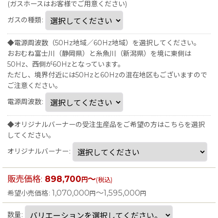
(ガスホースはお客様でご用意ください)
ガスの種類
:
◆電源周波数（50Hz地域／60Hz地域）を選択してください。
おおむね富士川（静岡県）と糸魚川（新潟県）を境に東側は
50Hz、西側が60Hzとなっています。
ただし、境界付近には50Hzと60Hzの混在地区もございますので
ご注意ください。
電源周波数
:
◆オリジナルバーナーの受注生産品をご希望の方はこちらを選択
してください。
オリジナルバーナー
:
販売価格
:
898,700
～
円
(税込)
1,070,000
～1,595,000
希望小売価格
:
円
円
数量
: