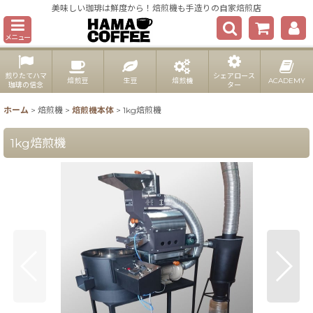
美味しい珈琲は鮮度から！焙煎機も手造りの自家焙煎店
メニュー
煎りたてハマ
シェアロース
焙煎豆
生豆
焙煎機
ACADEMY
珈琲の信念
ター
ホーム
>
焙煎機
>
焙煎機本体
>
1kg焙煎機
1kg焙煎機