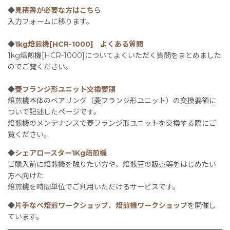
◆
見積書が必要な方はこちら
入力フォームに移ります。
◆
1kg焙煎機[HCR-1000] よくある質問
1kg焙煎機[HCR-1000]についてよくいただく質問をまとめました
のでご覧ください。
◆
菱フランジ形ユニット交換要領
焙煎機本体のベアリング（菱フランジ形ユニット）の交換要領に
ついて記述したページです。
焙煎機のメンテナンスで菱フランジ形ユニットを交換する際にご
覧ください。
◆
シェアロースター1Kg焙煎機
ご購入前に焙煎機を触りたい方や、焙煎豆の販売等をはじめたい
方へ向けた
焙煎機を時間単位でご利用いただけるサービスです。
◆
片手なべ焙煎ワークショップ
、
焙煎機ワークショップ
を開催し
ています。