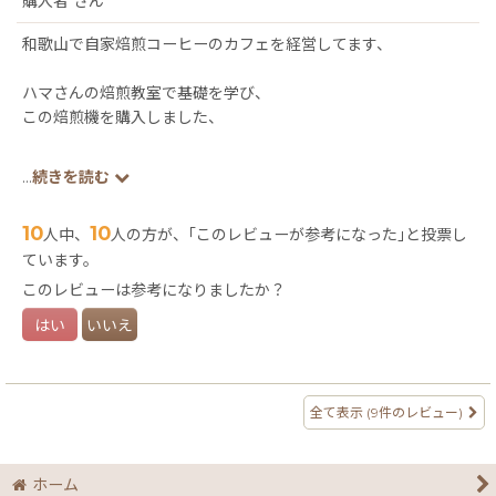
購入者
さん
和歌山で自家焙煎コーヒーのカフェを経営してます、
ハマさんの焙煎教室で基礎を学び、
この焙煎機を購入しました、
一年以上使用してますが非常に扱いやすくてウチの店にはピッタ
...
続きを読む
リなサイズです、
10
10
人中、
人の方が、｢このレビューが参考になった｣と投票し
メンテナンスも簡単なので、
ています。
これから焙煎機の購入を考えている方には、
値段のうえでも選択肢の１つになると思います、
このレビューは参考になりましたか？
はい
いいえ
焙煎機体験もやっているみたいなので購入前に触れてみるのも良
いかも、
最近はこの焙煎機の設置しているお店に伺って、
全て表示
(9件のレビュー)
自分のコーヒーとの味比べするのが楽しみの１つになっていま
す、
ホーム