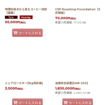
物理的視点から見るコーヒー焙煎
CSP Roasting-Foundation【5
【講義】
月開催】
70,000
円
(税込)
50,000
希望小売価格
:
77,000
円
(税込)
円
カートに入れる
シェアロースター(1kg焙煎機)
油煙除去装置[EAN-200]
3,500
1,830,000
円
円
(税込)
(税込)
希望小売価格
:
2,080,100
円
カートに入れる
カートに入れる